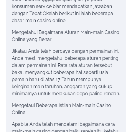
konsumen service biar mendapatkan jawaban
dengan Tepat Okelah berikut ini ialah beberapa
dasar main casino online:
Mengetahui Bagaimana Aturan Main-main Casino
Online yang Benar
Jikalau Anda telah percaya dengan permainan ini,
Anda mesti mengetahui beberapa aturan penting
dalam permainan ini. Rata rata aturan tersebut
bakal menyangkut beberapa hal seperti usia
pemain haru di atas 17 Tahun mempunyai
keinginan main taruhan, anggaran yang cukup
minimalnya untuk melakukan depo paling rendah.
Mengetaui Beberapa Istilah Main-main Casino
Online
Apabila Anda telah mendalami bagaimana cara
main-main casino dengan baik, setelah itu ketahui