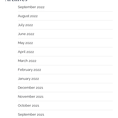
September 2022
August 2022
July 2022
June 2022
May 2022
April 2022
March 2022
February 2022
January 2022
December 2021
November 2021
October 2021
September 2021