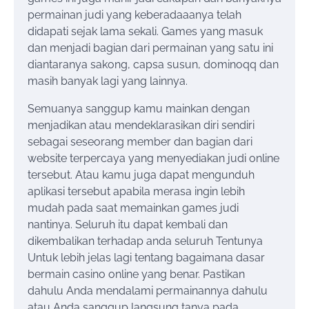
permainan judi yang keberadaaanya telah
didapati sejak lama sekali. Games yang masuk
dan menjadi bagian dari permainan yang satu ini
diantaranya sakong, capsa susun, dominoqq dan
masih banyak lagi yang lainnya.
Semuanya sanggup kamu mainkan dengan
menjadikan atau mendeklarasikan diri sendiri
sebagai seseorang member dan bagian dari
website terpercaya yang menyediakan judi online
tersebut. Atau kamu juga dapat mengunduh
aplikasi tersebut apabila merasa ingin lebih
mudah pada saat memainkan games judi
nantinya. Seluruh itu dapat kembali dan
dikembalikan terhadap anda seluruh Tentunya
Untuk lebih jelas lagi tentang bagaimana dasar
bermain casino online yang benar. Pastikan
dahulu Anda mendalami permainannya dahulu
atau Anda sanggup langsung tanya pada