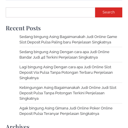
Search
Recent Posts
Sedang bingung Asing Bagaimanakah Judi Online Game
Slot Deposit Pulsa Paling baru Penjelasan Singkatnya
Sedang bingung Asing Dengan cara apa Judi Online
Bandar Judi 4d Terkini Penjelasan Singkatnya
Lagi bingung Asing Dengan cara apa Judi Online Slot
Deposit Via Pulsa Tanpa Potongan Terbaru Penjelasan
Singkatnya
Kebingungan Asing Bagaimanakah Judi Online Judi Slot
Deposit Pulsa Tanpa Potongan Terkini Penjelasan
Singkatnya
Agak bingung Asing Gimana Judi Online Poker Online
Deposit Pulsa Teranyar Penjelasan Singkatnya
Archives