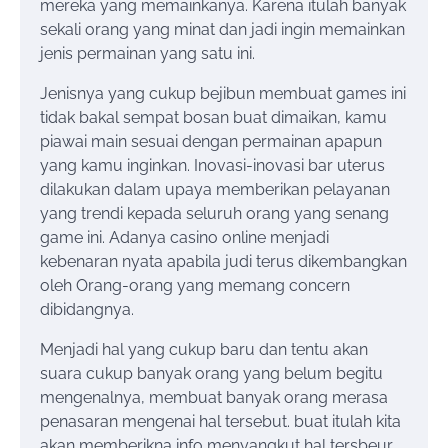
mereka yang memainkanya. Karena itulah banyak
sekali orang yang minat dan jadi ingin memainkan
jenis permainan yang satu ini.
Jenisnya yang cukup bejibun membuat games ini
tidak bakal sempat bosan buat dimaikan, kamu
piawai main sesuai dengan permainan apapun
yang kamu inginkan. Inovasi-inovasi bar uterus
dilakukan dalam upaya memberikan pelayanan
yang trendi kepada seluruh orang yang senang
game ini. Adanya casino online menjadi
kebenaran nyata apabila judi terus dikembangkan
oleh Orang-orang yang memang concern
dibidangnya.
Menjadi hal yang cukup baru dan tentu akan
suara cukup banyak orang yang belum begitu
mengenalnya, membuat banyak orang merasa
penasaran mengenai hal tersebut. buat itulah kita
akan memberikna info menyangkut hal tersbeur