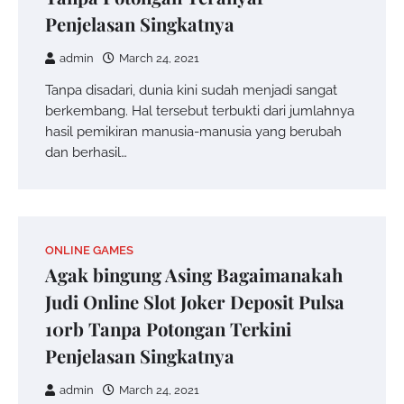
Penjelasan Singkatnya
admin
March 24, 2021
Tanpa disadari, dunia kini sudah menjadi sangat
berkembang. Hal tersebut terbukti dari jumlahnya
hasil pemikiran manusia-manusia yang berubah
dan berhasil…
ONLINE GAMES
Agak bingung Asing Bagaimanakah
Judi Online Slot Joker Deposit Pulsa
10rb Tanpa Potongan Terkini
Penjelasan Singkatnya
admin
March 24, 2021