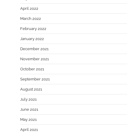
April 2022
March 2022
February 2022
January 2022
December 2021
November 2021
October 2021
September 2021
August 2021
July 2021
June 2021
May 2021
April 2021