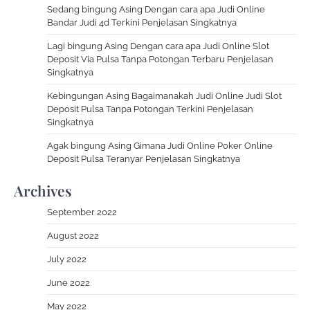
Sedang bingung Asing Dengan cara apa Judi Online
Bandar Judi 4d Terkini Penjelasan Singkatnya
Lagi bingung Asing Dengan cara apa Judi Online Slot
Deposit Via Pulsa Tanpa Potongan Terbaru Penjelasan
Singkatnya
Kebingungan Asing Bagaimanakah Judi Online Judi Slot
Deposit Pulsa Tanpa Potongan Terkini Penjelasan
Singkatnya
Agak bingung Asing Gimana Judi Online Poker Online
Deposit Pulsa Teranyar Penjelasan Singkatnya
Archives
September 2022
August 2022
July 2022
June 2022
May 2022