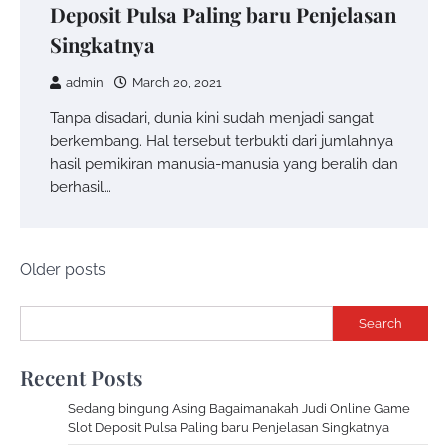
Deposit Pulsa Paling baru Penjelasan
Singkatnya
admin
March 20, 2021
Tanpa disadari, dunia kini sudah menjadi sangat
berkembang. Hal tersebut terbukti dari jumlahnya
hasil pemikiran manusia-manusia yang beralih dan
berhasil…
Posts
Older posts
navigation
Search
Recent Posts
Sedang bingung Asing Bagaimanakah Judi Online Game
Slot Deposit Pulsa Paling baru Penjelasan Singkatnya