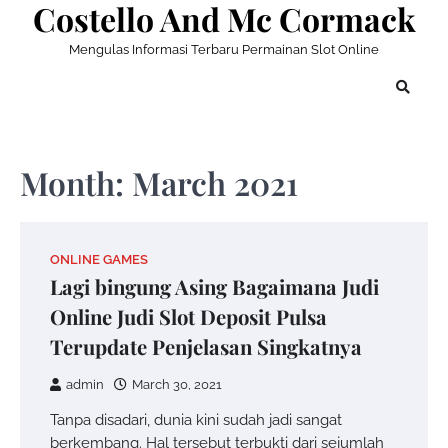
Costello And Mc Cormack
Skip
to
Mengulas Informasi Terbaru Permainan Slot Online
content
Month:
March 2021
ONLINE GAMES
Lagi bingung Asing Bagaimana Judi
Online Judi Slot Deposit Pulsa
Terupdate Penjelasan Singkatnya
admin
March 30, 2021
Tanpa disadari, dunia kini sudah jadi sangat
berkembang. Hal tersebut terbukti dari sejumlah