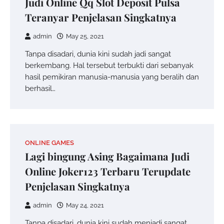
Judi Online Qq Slot Deposit Pulsa
Teranyar Penjelasan Singkatnya
admin
May 25, 2021
Tanpa disadari, dunia kini sudah jadi sangat
berkembang. Hal tersebut terbukti dari sebanyak
hasil pemikiran manusia-manusia yang beralih dan
berhasil…
ONLINE GAMES
Lagi bingung Asing Bagaimana Judi
Online Joker123 Terbaru Terupdate
Penjelasan Singkatnya
admin
May 24, 2021
Tanpa disadari, dunia kini sudah menjadi sangat