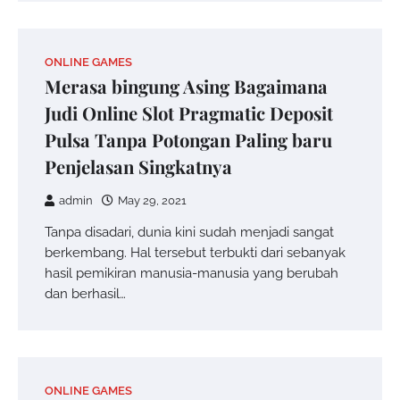
ONLINE GAMES
Merasa bingung Asing Bagaimana
Judi Online Slot Pragmatic Deposit
Pulsa Tanpa Potongan Paling baru
Penjelasan Singkatnya
admin
May 29, 2021
Tanpa disadari, dunia kini sudah menjadi sangat
berkembang. Hal tersebut terbukti dari sebanyak
hasil pemikiran manusia-manusia yang berubah
dan berhasil…
ONLINE GAMES