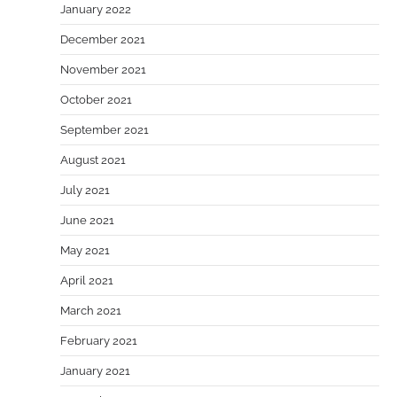
January 2022
December 2021
November 2021
October 2021
September 2021
August 2021
July 2021
June 2021
May 2021
April 2021
March 2021
February 2021
January 2021