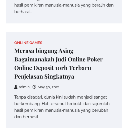
hasil pemikiran manusia-manusia yang beralih dan
berhasil…
ONLINE GAMES
Merasa bingung Asing
Bagaimanakah Judi Online Poker
Online Deposit 10rb Terbaru
Penjelasan Singkatnya
admin
May 30, 2021
Tanpa disadari, dunia kini sudah menjadi sangat
berkembang. Hal tersebut terbukti dari sejumlah
hasil pemikiran manusia-manusia yang berubah
dan berhasil…