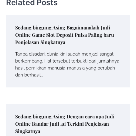
Related Posts
Sedang bingung Asing Bagaimanakah Judi
Online Game Slot Deposit Pulsa Paling baru
Penjelasan Singkatnya
Tanpa disadari, dunia kini sudah menjadi sangat
berkembang. Hal tersebut terbukti dari jumlahnya
hasil pemikiran manusia-manusia yang berubah
dan berhasil…
Sedang bingung Asing Dengan cara apa Judi
Online Bandar Judi 4d Terkini Penjelasan
Singkatnya