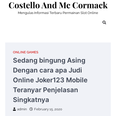
Costello And Mc Cormack
Skip
to
Mengulas Informasi Terbaru Permainan Slot Online
content
ONLINE GAMES
Sedang bingung Asing
Dengan cara apa Judi
Online Joker123 Mobile
Teranyar Penjelasan
Singkatnya
admin
February 15, 2020