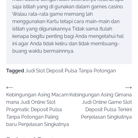
saja istilah yang di gunakan dalam games casino.
Walau rata-rata game memang lah
menggunakan Kartu tetapi cara main-main dan
istilah yang digunakannya Tidak sama Itulah
kenapa begitu penting bagi Anda mengetahui hal
ini agar Anda tidak keliru dan tidak membuang-
buang waktu bermainnnya.
Tagged
Judi Slot Deposit Pulsa Tanpa Potongan
Post
⟵
⟶
Kebingungan Asing Macam
Kebingungan Asing Gimana
navigation
mana Judi Online Slot
Judi Online Game Slot
Pragmatic Deposit Pulsa
Deposit Pulsa Terkini
Tanpa Potongan Paling
Penjelasan Singkatnya
baru Penjelasan Singkatnya