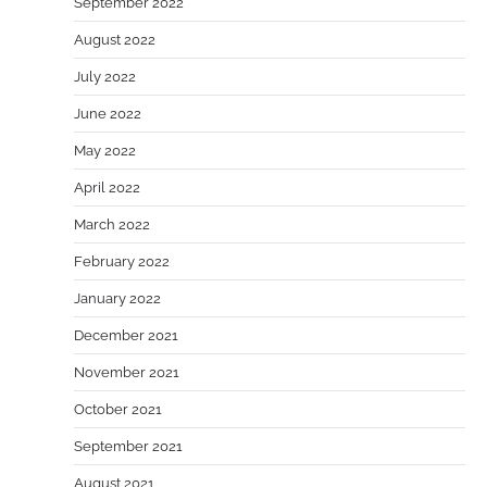
September 2022
August 2022
July 2022
June 2022
May 2022
April 2022
March 2022
February 2022
January 2022
December 2021
November 2021
October 2021
September 2021
August 2021