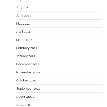
July 2021
June 2021
May 2021
April 2021
March 2021
February 2021
January 2021
December 2020
November 2020
October 2020
September 2020
August 2020
July 2020