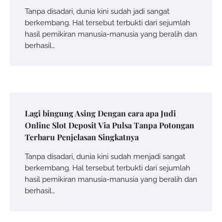
Tanpa disadari, dunia kini sudah jadi sangat
berkembang. Hal tersebut terbukti dari sejumlah
hasil pemikiran manusia-manusia yang beralih dan
berhasil…
Lagi bingung Asing Dengan cara apa Judi
Online Slot Deposit Via Pulsa Tanpa Potongan
Terbaru Penjelasan Singkatnya
Tanpa disadari, dunia kini sudah menjadi sangat
berkembang. Hal tersebut terbukti dari sejumlah
hasil pemikiran manusia-manusia yang beralih dan
berhasil…