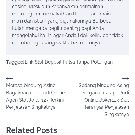
casino. Meskipun kebanyakan permainan
memang lah memakai Card tetapi cara main-
main dan istilah yang digunakannya Berbeda
Itulah mengapa begitu penting bagi Anda
mengetahui hal ini agar Anda tidak keliru dan tidak
membuang-buang waktu bermainnnya.
Tagged
Link Slot Deposit Pulsa Tanpa Potongan
Post
⟵
⟶
Merasa bingung Asing
Sedang bingung Asing
navigation
Bagaimanakah Judi Online
Dengan cara apa Judi
Agen Slot Joker123 Terkini
Online Joker123 Slot
Penjelasan Singkatnya
Teranyar Penjelasan
Singkatnya
Related Posts