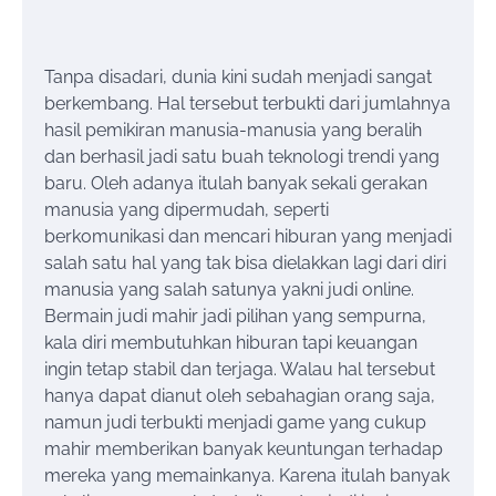
Tanpa disadari, dunia kini sudah menjadi sangat
berkembang. Hal tersebut terbukti dari jumlahnya
hasil pemikiran manusia-manusia yang beralih
dan berhasil jadi satu buah teknologi trendi yang
baru. Oleh adanya itulah banyak sekali gerakan
manusia yang dipermudah, seperti
berkomunikasi dan mencari hiburan yang menjadi
salah satu hal yang tak bisa dielakkan lagi dari diri
manusia yang salah satunya yakni judi online.
Bermain judi mahir jadi pilihan yang sempurna,
kala diri membutuhkan hiburan tapi keuangan
ingin tetap stabil dan terjaga. Walau hal tersebut
hanya dapat dianut oleh sebahagian orang saja,
namun judi terbukti menjadi game yang cukup
mahir memberikan banyak keuntungan terhadap
mereka yang memainkanya. Karena itulah banyak