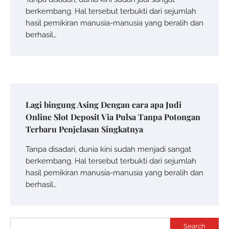
berkembang. Hal tersebut terbukti dari sejumlah
hasil pemikiran manusia-manusia yang beralih dan
berhasil…
Lagi bingung Asing Dengan cara apa Judi
Online Slot Deposit Via Pulsa Tanpa Potongan
Terbaru Penjelasan Singkatnya
Tanpa disadari, dunia kini sudah menjadi sangat
berkembang. Hal tersebut terbukti dari sejumlah
hasil pemikiran manusia-manusia yang beralih dan
berhasil…
Search