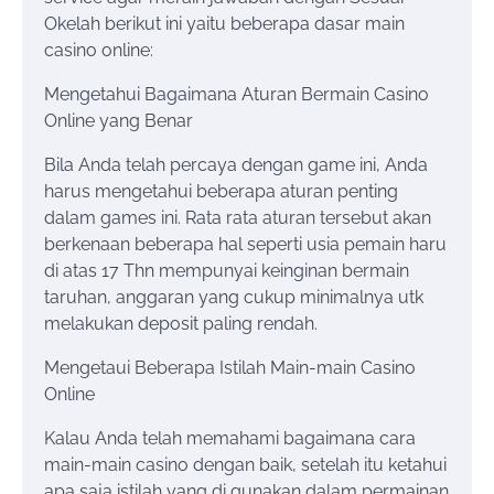
Okelah berikut ini yaitu beberapa dasar main
casino online:
Mengetahui Bagaimana Aturan Bermain Casino
Online yang Benar
Bila Anda telah percaya dengan game ini, Anda
harus mengetahui beberapa aturan penting
dalam games ini. Rata rata aturan tersebut akan
berkenaan beberapa hal seperti usia pemain haru
di atas 17 Thn mempunyai keinginan bermain
taruhan, anggaran yang cukup minimalnya utk
melakukan deposit paling rendah.
Mengetaui Beberapa Istilah Main-main Casino
Online
Kalau Anda telah memahami bagaimana cara
main-main casino dengan baik, setelah itu ketahui
apa saja istilah yang di gunakan dalam permainan