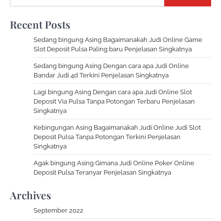
Recent Posts
Sedang bingung Asing Bagaimanakah Judi Online Game
Slot Deposit Pulsa Paling baru Penjelasan Singkatnya
Sedang bingung Asing Dengan cara apa Judi Online
Bandar Judi 4d Terkini Penjelasan Singkatnya
Lagi bingung Asing Dengan cara apa Judi Online Slot
Deposit Via Pulsa Tanpa Potongan Terbaru Penjelasan
Singkatnya
Kebingungan Asing Bagaimanakah Judi Online Judi Slot
Deposit Pulsa Tanpa Potongan Terkini Penjelasan
Singkatnya
Agak bingung Asing Gimana Judi Online Poker Online
Deposit Pulsa Teranyar Penjelasan Singkatnya
Archives
September 2022