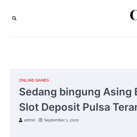
Skip
C
to
content
ONLINE GAMES
Sedang bingung Asing 
Slot Deposit Pulsa Ter
admin
September 1, 2020