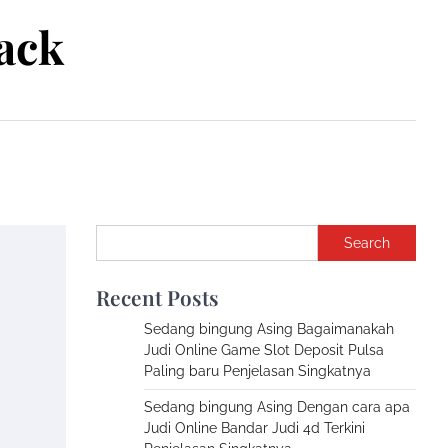
ack
Search
Recent Posts
Sedang bingung Asing Bagaimanakah
Judi Online Game Slot Deposit Pulsa
Paling baru Penjelasan Singkatnya
Sedang bingung Asing Dengan cara apa
Judi Online Bandar Judi 4d Terkini