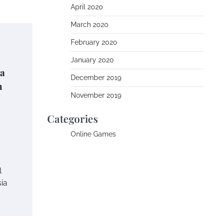
April 2020
March 2020
February 2020
January 2020
ia
December 2019
n
November 2019
Categories
Online Games
l
ia