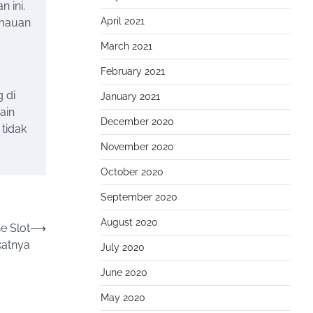
 ini.
April 2021
emauan
March 2021
February 2021
 di
January 2021
ain
December 2020
tidak
November 2020
October 2020
September 2020
August 2020
e Slot
⟶
katnya
July 2020
June 2020
May 2020