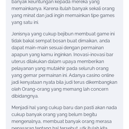
banyak keuntungan kepada mereka yang
memainkanya. Karena itulah banyak sekali orang
yang minat dan jadi ingin memainkan tipe games
yang satu ini.
Jenisnya yang cukup bejibun membuat game ini
tidak bakal sempat bosan buat dimaikan, anda
dapat main-main sesuai dengan permainan
apapun yang kamu inginkan. Inovasi-inovasi bar
uterus dilakukan dalam upaya memberikan
pelayanan yang mutakhir pada seluruh orang
yang gemar permainan ini. Adanya casino online
jadi kenyataan nyata bila judi terus dikembangkan
oleh Orang-orang yang memang lah concern
dibidangnya.
Menjadi hal yang cukup baru dan pasti akan nada
cukup banyak orang yang belum begitu
mengenalnya, membuat banyak orang merasa
penasaran tentang hal tersebut. utk itulah kita