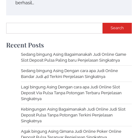
berhasil…
Search
Recent Posts
Sedang bingung Asing Bagaimanakah Judi Online Game
Slot Deposit Pulsa Paling baru Penjelasan Singkatnya
Sedang bingung Asing Dengan cara apa Judi Online
Bandar Judi 4d Terkini Penjelasan Singkatnya
Lagi bingung Asing Dengan cara apa Judi Online Slot
Deposit Via Pulsa Tanpa Potongan Terbaru Penjelasan
Singkatnya
Kebingungan Asing Bagaimanakah Judi Online Judi Slot
Deposit Pulsa Tanpa Potongan Terkini Penjelasan
Singkatnya
Agak bingung Asing Gimana Judi Online Poker Online
Deposit Pulsa Teranyar Penjelasan Singkatnya