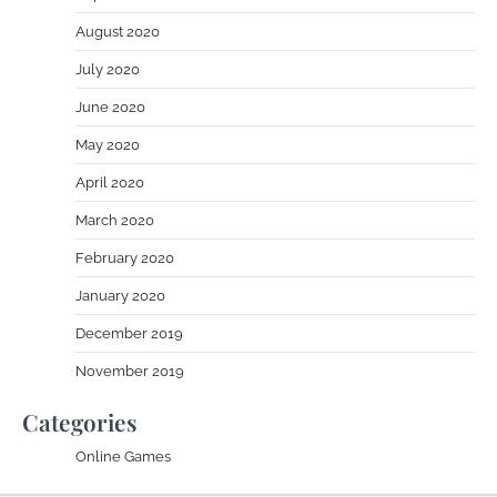
August 2020
July 2020
June 2020
May 2020
April 2020
March 2020
February 2020
January 2020
December 2019
November 2019
Categories
Online Games