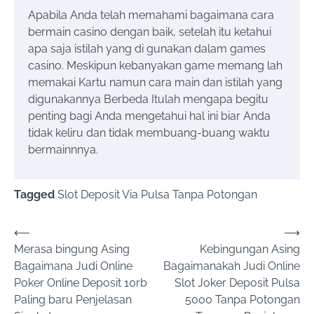
Apabila Anda telah memahami bagaimana cara
bermain casino dengan baik, setelah itu ketahui
apa saja istilah yang di gunakan dalam games
casino. Meskipun kebanyakan game memang lah
memakai Kartu namun cara main dan istilah yang
digunakannya Berbeda Itulah mengapa begitu
penting bagi Anda mengetahui hal ini biar Anda
tidak keliru dan tidak membuang-buang waktu
bermainnnya.
Tagged
Slot Deposit Via Pulsa Tanpa Potongan
Post
⟵
⟶
Merasa bingung Asing
Kebingungan Asing
navigation
Bagaimana Judi Online
Bagaimanakah Judi Online
Poker Online Deposit 10rb
Slot Joker Deposit Pulsa
Paling baru Penjelasan
5000 Tanpa Potongan