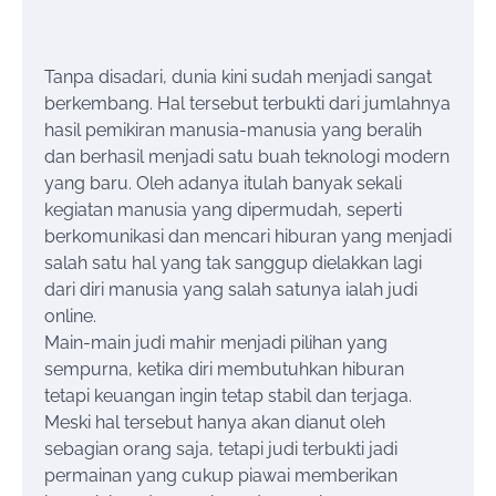
Tanpa disadari, dunia kini sudah menjadi sangat
berkembang. Hal tersebut terbukti dari jumlahnya
hasil pemikiran manusia-manusia yang beralih
dan berhasil menjadi satu buah teknologi modern
yang baru. Oleh adanya itulah banyak sekali
kegiatan manusia yang dipermudah, seperti
berkomunikasi dan mencari hiburan yang menjadi
salah satu hal yang tak sanggup dielakkan lagi
dari diri manusia yang salah satunya ialah judi
online.
Main-main judi mahir menjadi pilihan yang
sempurna, ketika diri membutuhkan hiburan
tetapi keuangan ingin tetap stabil dan terjaga.
Meski hal tersebut hanya akan dianut oleh
sebagian orang saja, tetapi judi terbukti jadi
permainan yang cukup piawai memberikan