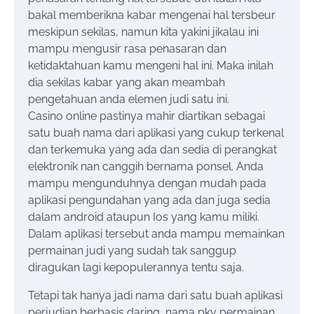
bakal memberikna kabar mengenai hal tersbeur
meskipun sekilas, namun kita yakini jikalau ini
mampu mengusir rasa penasaran dan
ketidaktahuan kamu mengeni hal ini. Maka inilah
dia sekilas kabar yang akan meambah
pengetahuan anda elemen judi satu ini.
Casino online pastinya mahir diartikan sebagai
satu buah nama dari aplikasi yang cukup terkenal
dan terkemuka yang ada dan sedia di perangkat
elektronik nan canggih bernama ponsel. Anda
mampu mengunduhnya dengan mudah pada
aplikasi pengundahan yang ada dan juga sedia
dalam android ataupun Ios yang kamu miliki.
Dalam aplikasi tersebut anda mampu memainkan
permainan judi yang sudah tak sanggup
diragukan lagi kepopulerannya tentu saja.
Tetapi tak hanya jadi nama dari satu buah aplikasi
perjudian berbasis daring, nama pkv permainan