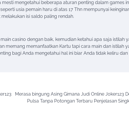
a mesti mengetahui beberapa aturan penting dalam games ini
seperti usia pemain haru di atas 17 Thn mempunyai keingina
melakukan isi saldo paling rendah.
in casino dengan baik, kemudian ketahui apa saja istilah y
an memang memanfaatkan Kartu tapi cara main dan istilah 
ing bagi Anda mengetahui hal ini biar Anda tidak keliru dan 
er123
Merasa bingung Asing Gimana Judi Online Joker123 D
Pulsa Tanpa Potongan Terbaru Penjelasan Sing