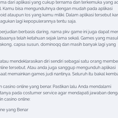
 nama dari aplikasi yang cukup ternama dan terkemuka yang a
nsel. Kamu bisa mengunduhnya dengan mudah pada aplikasi
id ataupun Ios yang kamu miliki. Dalam aplikasi tersebut k
agukan lagi kepopulerannya tentu saja.
erjudian berbasis daring, nama pkv game ini juga dapat men
daaanya telah ketahuan sejak lama sekali. Games yang masu
a sakong, capsa susun, dominoqq dan masih banyak lagi yang
au mendeklarasikan diri sendiri sebagai satu orang membe
nline tersebut. Atau anda juga sanggup mengunduh aplikasi
aat memainkan games judi nantinya. Seluruh itu bakal kemba
n casino online yang benar. Pastikan lalu Anda mendalami
tanya pada costumer service agar mendapati jawaban deng
n casino online:
ine yang Benar