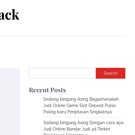
ack
Search
Recent Posts
Sedang bingung Asing Bagaimanakah
Judi Online Game Slot Deposit Pulsa
Paling baru Penjelasan Singkatnya
Sedang bingung Asing Dengan cara apa
Judi Online Bandar Judi 4d Terkini