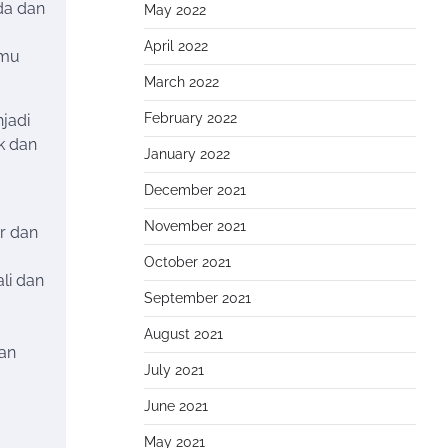
da dan
May 2022
April 2022
amu
March 2022
February 2022
jadi
k dan
January 2022
December 2021
November 2021
r dan
October 2021
li dan
September 2021
August 2021
an
July 2021
June 2021
May 2021