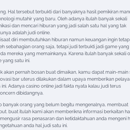
ng. Hal tersebut terbukti dari banyaknya hasil pemikiran man
nologi mutahir yang baru. Oleh adanya itulah banyak sekali
kasi dan mencari hiburan yang jadi salah satu hal yang tak
unya adalah judi online.
disaat diri membutuhkan hiburan namun keuangan ingin tetap 
eh sebahagian orang saja, tetapi judi terbukti jadi game yang
 mereka yang memainkanya. Karena itulah banyak sekali 
 yang satu ini.
ak akan pernah bosan buat dimaikan, kamu dapat main-main 
novasi bar uterus dilakukan dalam upaya memberikan pelay
 Adanya casino online jadi fakta nyata kalau judi terus
oncern dibidangnya.
kup banyak orang yang belum begitu mengenalnya, membuat
t. buat itulah kami akan memberikna informasi berkaitan ha
pu mengusir rasa penasaran dan ketidaktahuan anda mengeni hal
getahuan anda hal judi satu ini.