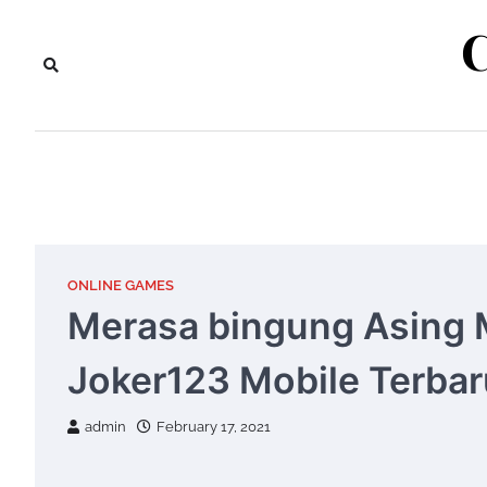
Skip
C
to
content
ONLINE GAMES
Merasa bingung Asing 
Joker123 Mobile Terbar
admin
February 17, 2021