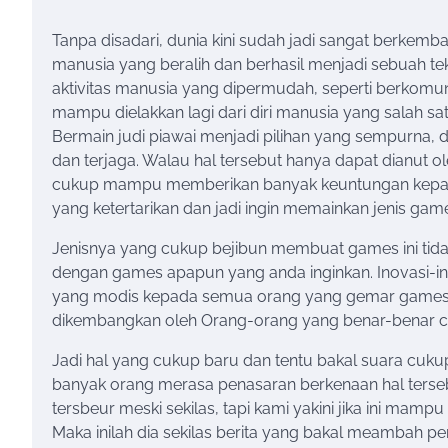
Tanpa disadari, dunia kini sudah jadi sangat berkemba
manusia yang beralih dan berhasil menjadi sebuah tek
aktivitas manusia yang dipermudah, seperti berkomuni
mampu dielakkan lagi dari diri manusia yang salah sat
Bermain judi piawai menjadi pilihan yang sempurna, 
dan terjaga. Walau hal tersebut hanya dapat dianut ol
cukup mampu memberikan banyak keuntungan kepada
yang ketertarikan dan jadi ingin memainkan jenis game
Jenisnya yang cukup bejibun membuat games ini tid
dengan games apapun yang anda inginkan. Inovasi-i
yang modis kepada semua orang yang gemar games ini.
dikembangkan oleh Orang-orang yang benar-benar c
Jadi hal yang cukup baru dan tentu bakal suara cu
banyak orang merasa penasaran berkenaan hal tersebu
tersbeur meski sekilas, tapi kami yakini jika ini mam
Maka inilah dia sekilas berita yang bakal meambah pen