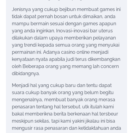
Jenisnya yang cukup bejibun membuat games ini
tidak dapat pernah bosan untuk dimaikan, anda
mampu bermain sesuai dengan games apapun
yang anda inginkan. Inovasi-inovasi bar uterus
dilakukan dalam upaya memberikan pelayanan
yang trendi kepada semua orang yang menyukai
permainan ini. Adanya casino online menjadi
kenyataan nyata apabila judi terus dikembangkan
oleh Beberapa orang yang memang lah concern
dibidangnya.
Menjadi hal yang cukup baru dan tentu dapat
suara cukup banyak orang yang belum begitu
mengenalnya, membuat banyak orang merasa
penasaran tentang hal tersebut. utk itulah kami
bakal memberikna berita berkenaan hal tersbeur
meskipun sekilas, tapi kami yakini jikalau ini bisa
mengusir rasa penasaran dan ketidaktahuan anda