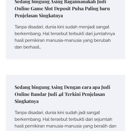
Sedang bingung Asing Bagaimanakah Judi
Online Game Slot Deposit Pulsa Paling baru
Penjelasan Singkatnya
Tanpa disadari, dunia kini sudah menjadi sangat
berkembang. Hal tersebut terbukti dari jumlahnya
hasil pemikiran manusia-manusia yang berubah
dan berhasil…
Sedang bingung Asing Dengan cara apa Judi
Online Bandar Judi 4d Terkini Penjelasan
Singkatnya
Tanpa disadari, dunia kini sudah jadi sangat
berkembang. Hal tersebut terbukti dari sejumlah
hasil pemikiran manusia-manusia yang beralih dan