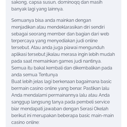
sakong, capsa susun, dominoqq dan masih
banyak lagi yang lainnya.
Semuanya bisa anda mainkan dengan
menjadikan atau mendeklarasikan diri sendiri
sebagai seorang member dan bagian dari web
terpercaya yang menyediakan judi online
tersebut. Atau anda juga piawai mengunduh
aplikasi tersebut jikalau merasa ingin lebih mudah
pada saat memainkan games judi nantinya.
Semua itu bakal kembali dan dikembalikan pada
anda semua Tentunya
Buat lebih jelas lagi berkenaan bagaimana basic
bermain casino online yang benar. Pastikan lalu
Anda mendalami permainannya lalu atau Anda
sanggup langsung tanya pada pembeli service
biar mendapati jawaban dengan Serasi Okelah
berikut ini merupakan beberapa basic main-main
casino online: