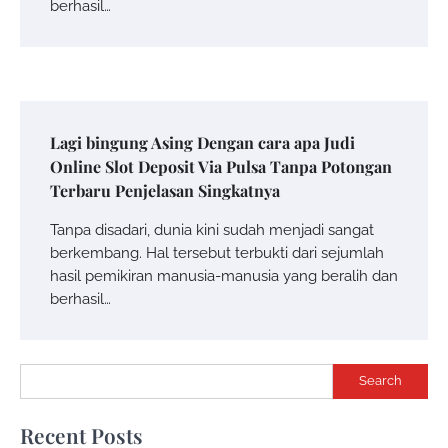
berhasil…
Lagi bingung Asing Dengan cara apa Judi
Online Slot Deposit Via Pulsa Tanpa Potongan
Terbaru Penjelasan Singkatnya
Tanpa disadari, dunia kini sudah menjadi sangat
berkembang. Hal tersebut terbukti dari sejumlah
hasil pemikiran manusia-manusia yang beralih dan
berhasil…
Search
Recent Posts