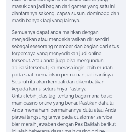
masuk dan jadi bagian dari games yang satu ini
diantaranya sakong, capsa susun, dominoqq dan
masih banyak lagi yang lainnya.
Semuanya dapat anda mainkan dengan
menjadikan atau mendeklarasikan diri sendiri
sebagai seseorang member dan bagian dari situs
terpercaya yang menyediakan judi online
tersebut. Atau anda juga bisa mengunduh
aplikasi tersebut jika merasa ingin lebih mudah
pada saat memainkan permainan judi nantinya.
Seluruh itu akan kembali dan dikembalikan
kepada kamu seluruhnya Pastinya
Untuk lebih jelas lagi tentang bagaimana basic
main casino online yang benar. Pastikan dahulu
Anda memahami permainannya dulu atau Anda
piawai langsung tanya pada customer service
biar meraih jawaban dengan Pas Baiklah berikut
ini ialah beberapa dasar main casino online: