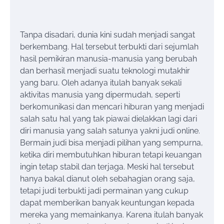
Tanpa disadari, dunia kini sudah menjadi sangat
berkembang. Hal tersebut terbukti dari sejumlah
hasil pemikiran manusia-manusia yang berubah
dan berhasil menjadi suatu teknologi mutakhir
yang baru. Oleh adanya itulah banyak sekali
aktivitas manusia yang dipermudah, seperti
berkomunikasi dan mencari hiburan yang menjadi
salah satu hal yang tak piawai dielakkan lagi dari
diri manusia yang salah satunya yakni judi online.
Bermain judi bisa menjadi pilihan yang sempurna,
ketika diri membutuhkan hiburan tetapi keuangan
ingin tetap stabil dan terjaga. Meski hal tersebut
hanya bakal dianut oleh sebahagian orang saja,
tetapi judi terbukti jadi permainan yang cukup
dapat memberikan banyak keuntungan kepada
mereka yang memainkanya. Karena itulah banyak