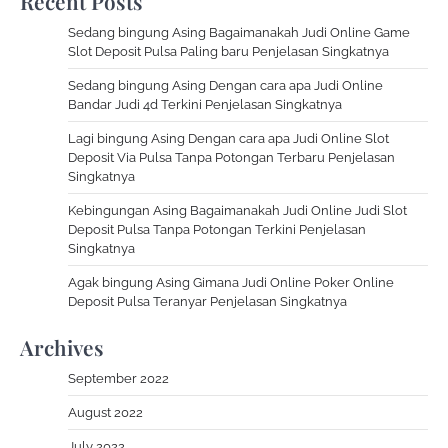
Recent Posts
Sedang bingung Asing Bagaimanakah Judi Online Game
Slot Deposit Pulsa Paling baru Penjelasan Singkatnya
Sedang bingung Asing Dengan cara apa Judi Online
Bandar Judi 4d Terkini Penjelasan Singkatnya
Lagi bingung Asing Dengan cara apa Judi Online Slot
Deposit Via Pulsa Tanpa Potongan Terbaru Penjelasan
Singkatnya
Kebingungan Asing Bagaimanakah Judi Online Judi Slot
Deposit Pulsa Tanpa Potongan Terkini Penjelasan
Singkatnya
Agak bingung Asing Gimana Judi Online Poker Online
Deposit Pulsa Teranyar Penjelasan Singkatnya
Archives
September 2022
August 2022
July 2022