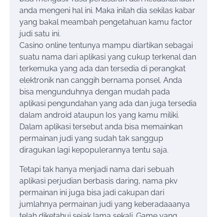
anda mengeni hal ini. Maka inilah dia sekilas kabar
yang bakal meambah pengetahuan kamu factor
judi satu ini.
Casino online tentunya mampu diartikan sebagai
suatu nama dari aplikasi yang cukup terkenal dan
terkemuka yang ada dan tersedia di perangkat
elektronik nan canggih bernama ponsel. Anda
bisa mengunduhnya dengan mudah pada
aplikasi pengundahan yang ada dan juga tersedia
dalam android ataupun Ios yang kamu miliki.
Dalam aplikasi tersebut anda bisa memainkan
permainan judi yang sudah tak sanggup
diragukan lagi kepopulerannya tentu saja.
Tetapi tak hanya menjadi nama dari sebuah
aplikasi perjudian berbasis daring, nama pkv
permainan ini juga bisa jadi cakupan dari
jumlahnya permainan judi yang keberadaaanya
telah diketahui sejak lama sekali. Game yang