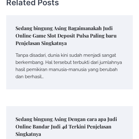
Related Posts
Sedang bingung Asing Bagaimanakah Judi
Online Game Slot Deposit Pulsa Paling baru
Penjelasan Singkatnya
Tanpa disadari, dunia kini sudah menjadi sangat
berkembang. Hal tersebut terbukti dari jumlahnya
hasil pemikiran manusia-manusia yang berubah
dan berhasil…
Sedang bingung Asing Dengan cara apa Judi
Online Bandar Judi 4d Terkini Penjelasan
Singkatnya