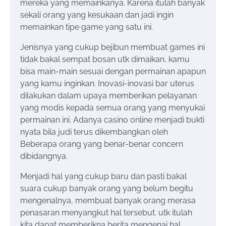
mereka yang memainkanya. Karena itulah banyak
sekali orang yang kesukaan dan jadi ingin
memainkan tipe game yang satu ini.
Jenisnya yang cukup bejibun membuat games ini
tidak bakal sempat bosan utk dimaikan, kamu
bisa main-main sesuai dengan permainan apapun
yang kamu inginkan. Inovasi-inovasi bar uterus
dilakukan dalam upaya memberikan pelayanan
yang modis kepada semua orang yang menyukai
permainan ini. Adanya casino online menjadi bukti
nyata bila judi terus dikembangkan oleh
Beberapa orang yang benar-benar concern
dibidangnya.
Menjadi hal yang cukup baru dan pasti bakal
suara cukup banyak orang yang belum begitu
mengenalnya, membuat banyak orang merasa
penasaran menyangkut hal tersebut. utk itulah
kita dapat memberikna berita mengenai hal