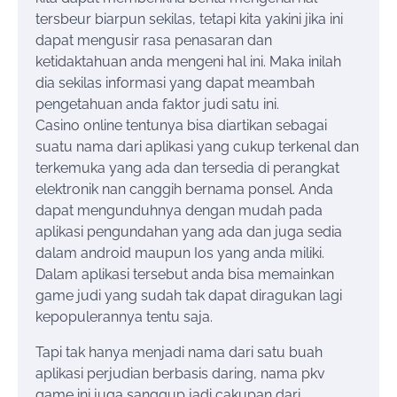
tersbeur biarpun sekilas, tetapi kita yakini jika ini
dapat mengusir rasa penasaran dan
ketidaktahuan anda mengeni hal ini. Maka inilah
dia sekilas informasi yang dapat meambah
pengetahuan anda faktor judi satu ini.
Casino online tentunya bisa diartikan sebagai
suatu nama dari aplikasi yang cukup terkenal dan
terkemuka yang ada dan tersedia di perangkat
elektronik nan canggih bernama ponsel. Anda
dapat mengunduhnya dengan mudah pada
aplikasi pengundahan yang ada dan juga sedia
dalam android maupun Ios yang anda miliki.
Dalam aplikasi tersebut anda bisa memainkan
game judi yang sudah tak dapat diragukan lagi
kepopulerannya tentu saja.
Tapi tak hanya menjadi nama dari satu buah
aplikasi perjudian berbasis daring, nama pkv
game ini juga sanggup jadi cakupan dari