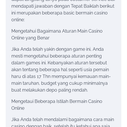
mendapati jawaban dengan Tepat Baiklah berikut
ini merupakan beberapa basic bermain casino
online:
Mengetahui Bagaimana Aturan Main Casino
Online yang Benar
Jika Anda telah yakin dengan game ini, Anda
mesti mengetahui beberapa aturan penting
dalam games ini. Kebanyakan aturan tersebut
akan tentang beberapa hal seperti usia pemain
haru di atas 17 Thn mempunyai kemauan main-
main taruhan, budget yang cukup minimalnya
buat melakukan depo paling rendah.
Mengetaui Beberapa Istilah Bermain Casino
Online
Jika Anda telah mendalami bagaimana cara main
casino dengan baik, setelah itu ketahui apa saja