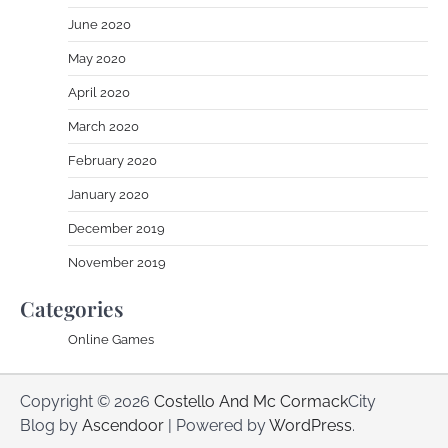
June 2020
May 2020
April 2020
March 2020
February 2020
January 2020
December 2019
November 2019
Categories
Online Games
Copyright © 2026
Costello And Mc Cormack
City
Blog by
Ascendoor
| Powered by
WordPress
.