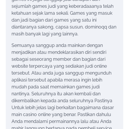
sejumlah games judi yang keberadaaanya telah
ketahuan sejak lama sekali. Games yang masuk
dan jadi bagian dari games yang satu ini
diantaranya sakong, capsa susun, dominoqq dan
masih banyak lagi yang lainnya.
Semuanya sanggup anda mainkan dengan
menjadikan atau mendeklarasikan diri sendiri
sebagai seseorang member dan bagian dari
website terpercaya yang sediakan judi online
tersebut. Atau anda juga sanggup mengunduh
aplikasi tersebut apabila merasa ingin lebih
mudah pada saat memainkan games judi
nantinya. Seluruhnya itu akan kembali dan
dikembalikan kepada anda seluruhnya Pastinya
Untuk lebih jelas lagi berkaitan bagaimana dasar
main casino online yang benar. Pastikan dahulu
Anda mendalami permainannya lalu atau Anda
mahir langsung bertanya pada pembeli service