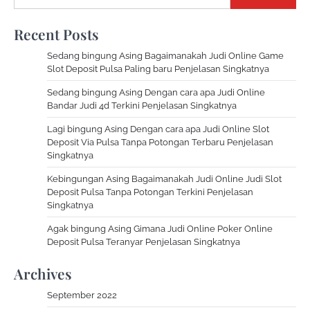
Recent Posts
Sedang bingung Asing Bagaimanakah Judi Online Game
Slot Deposit Pulsa Paling baru Penjelasan Singkatnya
Sedang bingung Asing Dengan cara apa Judi Online
Bandar Judi 4d Terkini Penjelasan Singkatnya
Lagi bingung Asing Dengan cara apa Judi Online Slot
Deposit Via Pulsa Tanpa Potongan Terbaru Penjelasan
Singkatnya
Kebingungan Asing Bagaimanakah Judi Online Judi Slot
Deposit Pulsa Tanpa Potongan Terkini Penjelasan
Singkatnya
Agak bingung Asing Gimana Judi Online Poker Online
Deposit Pulsa Teranyar Penjelasan Singkatnya
Archives
September 2022