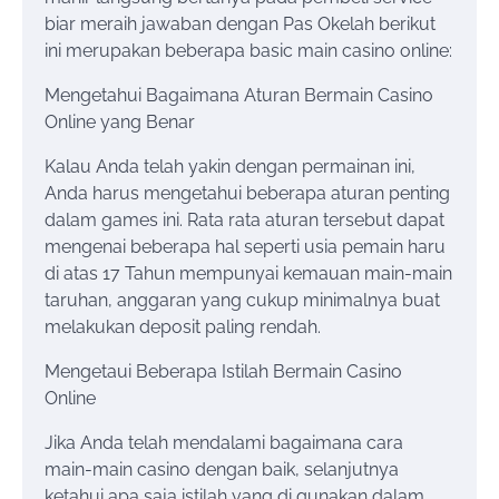
biar meraih jawaban dengan Pas Okelah berikut
ini merupakan beberapa basic main casino online:
Mengetahui Bagaimana Aturan Bermain Casino
Online yang Benar
Kalau Anda telah yakin dengan permainan ini,
Anda harus mengetahui beberapa aturan penting
dalam games ini. Rata rata aturan tersebut dapat
mengenai beberapa hal seperti usia pemain haru
di atas 17 Tahun mempunyai kemauan main-main
taruhan, anggaran yang cukup minimalnya buat
melakukan deposit paling rendah.
Mengetaui Beberapa Istilah Bermain Casino
Online
Jika Anda telah mendalami bagaimana cara
main-main casino dengan baik, selanjutnya
ketahui apa saja istilah yang di gunakan dalam