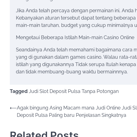
Jika Anda telah percaya dengan permainan ini, Anda 
Kebanyakan aturan tersebut dapat tentang beberapa 
main-main taruhan, budget yang cukup minimalnya un
Mengetaui Beberapa Istilah Main-main Casino Online
Seandainya Anda telah memahami bagaimana cara main
yang di gunakan dalam games casino. Walau rata-ra
istilah yang digunakannya Tidak serupa Itulah kenapa 
dan tidak membuang-buang waktu bermainnnya.
Tagged
Judi Slot Deposit Pulsa Tanpa Potongan
Post
⟵
Agak bingung Asing Macam mana Judi Online Judi Sl
Deposit Pulsa Paling baru Penjelasan Singkatnya
navigation
Related Posts