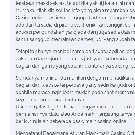
tersbeur meski sekilas, tetapi kita yakini jikalau in
ini. Maka inilah dia sekilas info yang akan meambah p
Casino online pastinya sanggup diartikan sebagai se
ada dan tersedia di piranti elektronik nan canggi
aplikasi pengundahan yang ada dan juga sedia dalam 
kamu sanggup memainkan games judi yang sudah tak 
Tetapi tak hanya menjadi nama dari suatu aplikasi pe
cakupan dari sejumlah games judi yang keberadaaanya
bagian dari game yang satu ini diantaranya sakong, 
Semuanya mahir anda mainkan dengan menjadikan ata
bagian dari website terpercaya yang sediakan judi o
apabila merasa ingin lebih mudah pada saat memainka
kepada kamu semua Tentunya
Utk lebih jelas lagi berkenaan bagaimana dasar berma
permainannya dulu atau Anda mahir langsung tanya 
berikut ini ialah beberapa basic main casino online:
Mengetahui Bagaimana Aturan Main-main Casino Onl