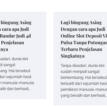
 bingung Asing
Lagi bingung Asing
cara apa Judi
Dengan cara apa Judi
Bandar Judi 4d
Online Slot Deposit V
 Penjelasan
Pulsa Tanpa Potonga
tnya
Terbaru Penjelasan
Singkatnya
adari, dunia kini
di sangat
Tanpa disadari, dunia kini
ng. Hal tersebut
sudah menjadi sangat
dari sejumlah hasil
berkembang. Hal tersebut
an manusia-manusia
terbukti dari sejumlah hasi
alih dan berhasil…
pemikiran manusia-manus
yang beralih dan berhasil…