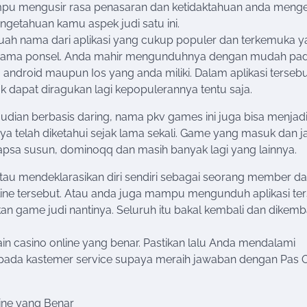
i mampu mengusir rasa penasaran dan ketidaktahuan anda menge
engetahuan kamu aspek judi satu ini.
buah nama dari aplikasi yang cukup populer dan terkemuka 
h bernama ponsel. Anda mahir mengunduhnya dengan mudah pa
android maupun Ios yang anda miliki. Dalam aplikasi terseb
dapat diragukan lagi kepopulerannya tentu saja.
rjudian berbasis daring, nama pkv games ini juga bisa menjad
 telah diketahui sejak lama sekali. Game yang masuk dan j
capsa susun, dominoqq dan masih banyak lagi yang lainnya.
u mendeklarasikan diri sendiri sebagai seorang member d
nline tersebut. Atau anda juga mampu mengunduh aplikasi te
n game judi nantinya. Seluruh itu bakal kembali dan dikemb
in casino online yang benar. Pastikan lalu Anda mendalami
pada kastemer service supaya meraih jawaban dengan Pas 
ine yang Benar