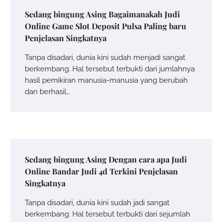
Sedang bingung Asing Bagaimanakah Judi
Online Game Slot Deposit Pulsa Paling baru
Penjelasan Singkatnya
Tanpa disadari, dunia kini sudah menjadi sangat
berkembang. Hal tersebut terbukti dari jumlahnya
hasil pemikiran manusia-manusia yang berubah
dan berhasil…
Sedang bingung Asing Dengan cara apa Judi
Online Bandar Judi 4d Terkini Penjelasan
Singkatnya
Tanpa disadari, dunia kini sudah jadi sangat
berkembang. Hal tersebut terbukti dari sejumlah