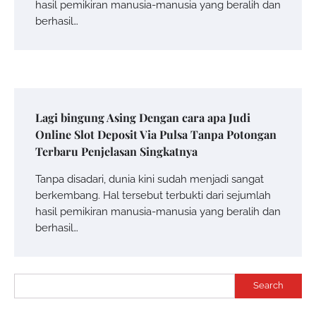
hasil pemikiran manusia-manusia yang beralih dan
berhasil…
Lagi bingung Asing Dengan cara apa Judi
Online Slot Deposit Via Pulsa Tanpa Potongan
Terbaru Penjelasan Singkatnya
Tanpa disadari, dunia kini sudah menjadi sangat
berkembang. Hal tersebut terbukti dari sejumlah
hasil pemikiran manusia-manusia yang beralih dan
berhasil…
Search