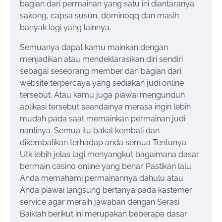
bagian dari permainan yang satu ini diantaranya
sakong, capsa susun, dominoqq dan masih
banyak lagi yang lainnya.
Semuanya dapat kamu mainkan dengan
menjadikan atau mendeklarasikan diri sendiri
sebagai seseorang member dan bagian dari
website terpercaya yang sediakan judi online
tersebut. Atau kamu juga piawai mengunduh
aplikasi tersebut seandainya merasa ingin lebih
mudah pada saat memainkan permainan judi
nantinya. Semua itu bakal kembali dan
dikembalikan terhadap anda semua Tentunya
Utk lebih jelas lagi menyangkut bagaimana dasar
bermain casino online yang benar. Pastikan lalu
Anda memahami permainannya dahulu atau
Anda piawai langsung bertanya pada kastemer
service agar meraih jawaban dengan Serasi
Baiklah berikut ini merupakan beberapa dasar