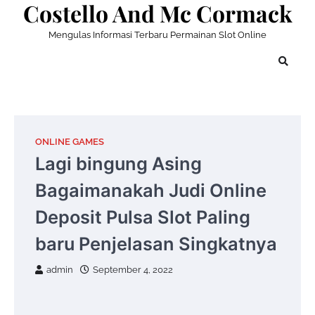
Costello And Mc Cormack
Skip
to
Mengulas Informasi Terbaru Permainan Slot Online
content
ONLINE GAMES
Lagi bingung Asing
Bagaimanakah Judi Online
Deposit Pulsa Slot Paling
baru Penjelasan Singkatnya
admin
September 4, 2022