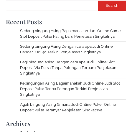
Search
Recent Posts
Sedang bingung Asing Bagaimanakah Judi Online Game
Slot Deposit Pulsa Paling baru Penjelasan Singkatnya
Sedang bingung Asing Dengan cara apa Judi Online
Bandar Judi 4d Terkini Penjelasan Singkatnya
Lagi bingung Asing Dengan cara apa Judi Online Slot
Deposit Via Pulsa Tanpa Potongan Terbaru Penjelasan
Singkatnya
Kebingungan Asing Bagaimanakah Judi Online Judi Slot
Deposit Pulsa Tanpa Potongan Terkini Penjelasan
Singkatnya
Agak bingung Asing Gimana Judi Online Poker Online
Deposit Pulsa Teranyar Penjelasan Singkatnya
Archives