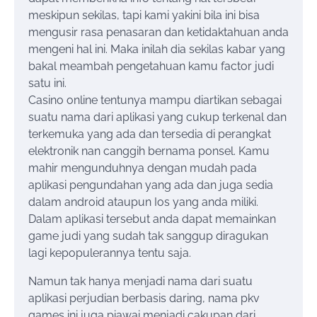
meskipun sekilas, tapi kami yakini bila ini bisa
mengusir rasa penasaran dan ketidaktahuan anda
mengeni hal ini. Maka inilah dia sekilas kabar yang
bakal meambah pengetahuan kamu factor judi
satu ini.
Casino online tentunya mampu diartikan sebagai
suatu nama dari aplikasi yang cukup terkenal dan
terkemuka yang ada dan tersedia di perangkat
elektronik nan canggih bernama ponsel. Kamu
mahir mengunduhnya dengan mudah pada
aplikasi pengundahan yang ada dan juga sedia
dalam android ataupun Ios yang anda miliki.
Dalam aplikasi tersebut anda dapat memainkan
game judi yang sudah tak sanggup diragukan
lagi kepopulerannya tentu saja.
Namun tak hanya menjadi nama dari suatu
aplikasi perjudian berbasis daring, nama pkv
games ini juga piawai menjadi cakupan dari