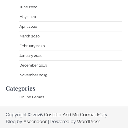
June 2020
May 2020
April 2020
March 2020
February 2020
January 2020
December 2019
November 2019
Categories
Online Games
Copyright © 2026
Costello And Mc Cormack
City
Blog by
Ascendoor
| Powered by
WordPress
.