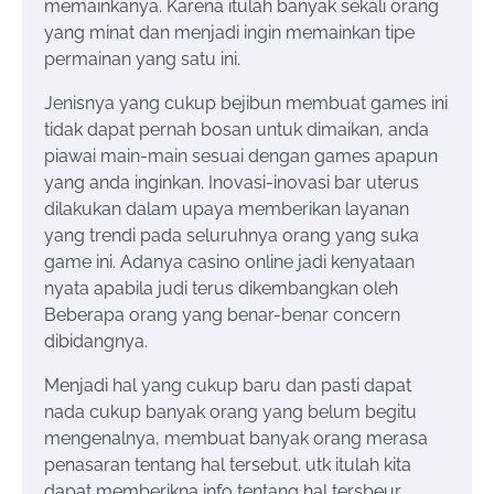
memainkanya. Karena itulah banyak sekali orang
yang minat dan menjadi ingin memainkan tipe
permainan yang satu ini.
Jenisnya yang cukup bejibun membuat games ini
tidak dapat pernah bosan untuk dimaikan, anda
piawai main-main sesuai dengan games apapun
yang anda inginkan. Inovasi-inovasi bar uterus
dilakukan dalam upaya memberikan layanan
yang trendi pada seluruhnya orang yang suka
game ini. Adanya casino online jadi kenyataan
nyata apabila judi terus dikembangkan oleh
Beberapa orang yang benar-benar concern
dibidangnya.
Menjadi hal yang cukup baru dan pasti dapat
nada cukup banyak orang yang belum begitu
mengenalnya, membuat banyak orang merasa
penasaran tentang hal tersebut. utk itulah kita
dapat memberikna info tentang hal tersbeur