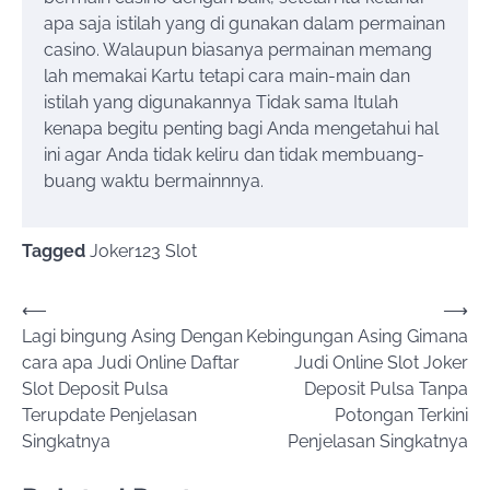
apa saja istilah yang di gunakan dalam permainan
casino. Walaupun biasanya permainan memang
lah memakai Kartu tetapi cara main-main dan
istilah yang digunakannya Tidak sama Itulah
kenapa begitu penting bagi Anda mengetahui hal
ini agar Anda tidak keliru dan tidak membuang-
buang waktu bermainnnya.
Tagged
Joker123 Slot
Post
⟵
⟶
Lagi bingung Asing Dengan
Kebingungan Asing Gimana
navigation
cara apa Judi Online Daftar
Judi Online Slot Joker
Slot Deposit Pulsa
Deposit Pulsa Tanpa
Terupdate Penjelasan
Potongan Terkini
Singkatnya
Penjelasan Singkatnya