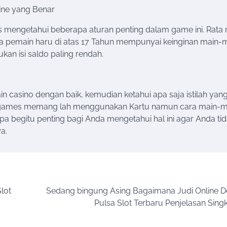
ine yang Benar
s mengetahui beberapa aturan penting dalam game ini. Rata 
sia pemain haru di atas 17 Tahun mempunyai keinginan main-
an isi saldo paling rendah.
 casino dengan baik, kemudian ketahui apa saja istilah yang
ta games memang lah menggunakan Kartu namun cara main-m
pa begitu penting bagi Anda mengetahui hal ini agar Anda ti
a.
lot
Sedang bingung Asing Bagaimana Judi Online D
Pulsa Slot Terbaru Penjelasan Sing