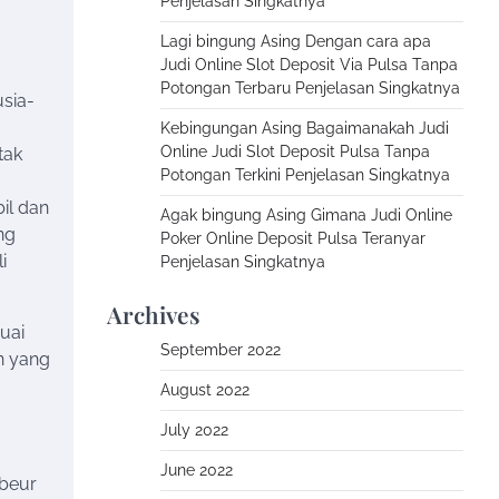
Penjelasan Singkatnya
Lagi bingung Asing Dengan cara apa
Judi Online Slot Deposit Via Pulsa Tanpa
Potongan Terbaru Penjelasan Singkatnya
usia-
Kebingungan Asing Bagaimanakah Judi
Online Judi Slot Deposit Pulsa Tanpa
tak
Potongan Terkini Penjelasan Singkatnya
il dan
Agak bingung Asing Gimana Judi Online
ng
Poker Online Deposit Pulsa Teranyar
i
Penjelasan Singkatnya
Archives
uai
September 2022
n yang
August 2022
July 2022
June 2022
sbeur