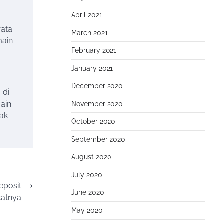
April 2021
rata
March 2021
main
February 2021
January 2021
December 2020
 di
ain
November 2020
dak
October 2020
September 2020
August 2020
July 2020
eposit
⟶
June 2020
katnya
May 2020