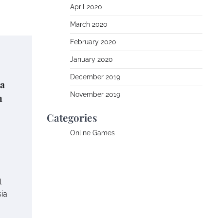
April 2020
March 2020
February 2020
January 2020
December 2019
ia
November 2019
n
Categories
Online Games
l
ia