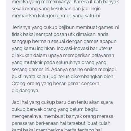
mereka yang memainkanya. Karena itulah banyak
sekali orang yang kesukaan dan jadi ingin
memainkan kategori games yang satu ini.
Jenisnya yang cukup bejibun membuat games ini
tidak bakal sempat bosan utk dimaikan, anda
sanggup bermain sesuai dengan games apapun
yang kamu inginkan. Inovasi-inovasi bar uterus
dilakukan dalam upaya memberikan pelayanan
yang mutakhir pada seluruhnya orang yang
senang games ini. Adanya casino online menjadi
bukti nyata kalau judi terus dikembangkan oleh
Orang-orang yang benar-benar concern
dibidangnya.
Jadi hal yang cukup baru dan tentu akan suara
cukup banyak orang yang belum begitu
mengenalnya, membuat banyak orang merasa
penasaran berkenaan hal tersebut. buat itulah
kami bakal memberikna berita tentang hal