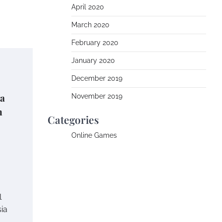
April 2020
March 2020
February 2020
January 2020
December 2019
ia
November 2019
n
Categories
Online Games
l
ia