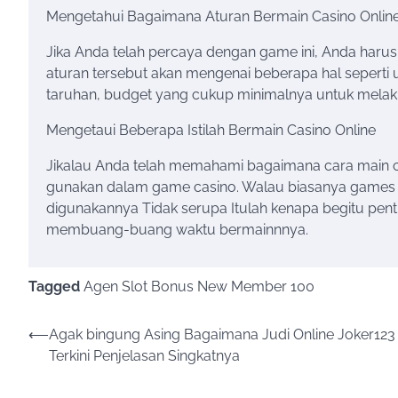
Mengetahui Bagaimana Aturan Bermain Casino Onlin
Jika Anda telah percaya dengan game ini, Anda har
aturan tersebut akan mengenai beberapa hal seperti
taruhan, budget yang cukup minimalnya untuk melak
Mengetaui Beberapa Istilah Bermain Casino Online
Jikalau Anda telah memahami bagaimana cara main cas
gunakan dalam game casino. Walau biasanya games 
digunakannya Tidak serupa Itulah kenapa begitu penti
membuang-buang waktu bermainnnya.
Tagged
Agen Slot Bonus New Member 100
Post
⟵
Agak bingung Asing Bagaimana Judi Online Joker123
Terkini Penjelasan Singkatnya
navigation