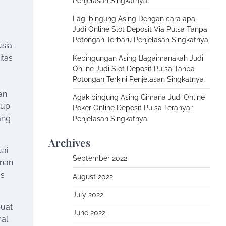
Penjelasan Singkatnya
Lagi bingung Asing Dengan cara apa
Judi Online Slot Deposit Via Pulsa Tanpa
Potongan Terbaru Penjelasan Singkatnya
usia-
itas
Kebingungan Asing Bagaimanakah Judi
Online Judi Slot Deposit Pulsa Tanpa
Potongan Terkini Penjelasan Singkatnya
an
Agak bingung Asing Gimana Judi Online
kup
Poker Online Deposit Pulsa Teranyar
ang
Penjelasan Singkatnya
Archives
uai
September 2022
anan
us
August 2022
July 2022
buat
June 2022
hal