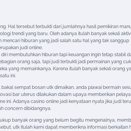
ng. Hal tersebut terbukti dari jumlahnya hasil pemikiran man
logi trendi yang baru. Oleh adanya itulah banyak sekali aktiv
mencari hiburan yang jadi salah satu hal yang tak sanggup
rupakan judi online.
a diri membutuhkan hiburan tapi keuangan ingin tetap stabil d
ebagian orang saja, tapi judi terbukti jadi permainan yang cu
ka yang memainkanya. Karena itulah banyak sekali orang y
atu ini.
 bakal sempat bosan utk dimaikan, anda piawai bermain ses
novasi bar uterus dilakukan dalam upaya memberikan pelay
ini. Adanya casino online jadi kenyataan nyata jika judi ter
h concern dibidangnya.
a cukup banyak orang yang belum begitu mengenalnya, mem
ut. utk itulah kami dapat memberikna informasi berkaitan 