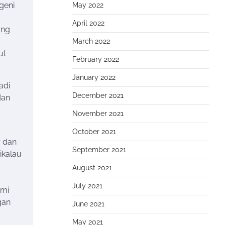
geni
May 2022
April 2022
ang
March 2022
ut
February 2022
January 2022
adi
December 2021
dan
November 2021
October 2021
r dan
September 2021
ikalau
August 2021
July 2021
ami
gan
June 2021
May 2021