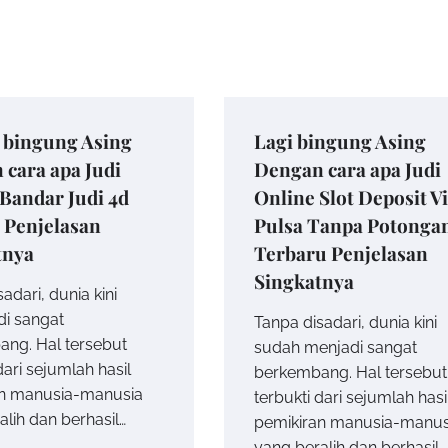
 bingung Asing
Lagi bingung Asing
cara apa Judi
Dengan cara apa Judi
Bandar Judi 4d
Online Slot Deposit V
 Penjelasan
Pulsa Tanpa Potonga
tnya
Terbaru Penjelasan
Singkatnya
adari, dunia kini
di sangat
Tanpa disadari, dunia kini
ng. Hal tersebut
sudah menjadi sangat
dari sejumlah hasil
berkembang. Hal tersebut
an manusia-manusia
terbukti dari sejumlah hasi
alih dan berhasil…
pemikiran manusia-manus
yang beralih dan berhasil…