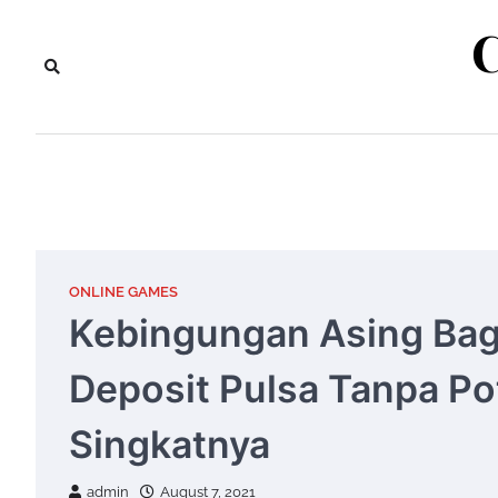
Skip
C
to
content
ONLINE GAMES
Kebingungan Asing Baga
Deposit Pulsa Tanpa Po
Singkatnya
admin
August 7, 2021