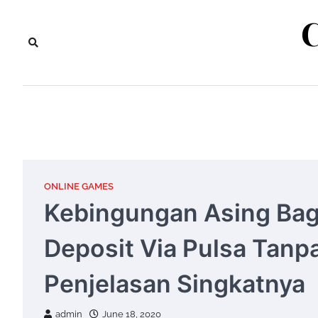
Skip
C
to
content
ONLINE GAMES
Kebingungan Asing Baga
Deposit Via Pulsa Tanp
Penjelasan Singkatnya
admin
June 18, 2020