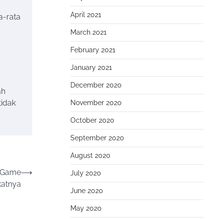
April 2021
a-rata
March 2021
February 2021
January 2021
December 2020
ah
tidak
November 2020
October 2020
September 2020
August 2020
e Game
⟶
July 2020
katnya
June 2020
May 2020