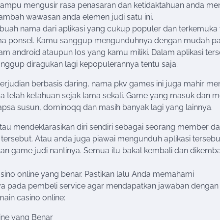
ni mampu mengusir rasa penasaran dan ketidaktahuan anda me
 meambah wawasan anda elemen judi satu ini.
u buah nama dari aplikasi yang cukup populer dan terkemuka
bernama ponsel. Kamu sanggup mengunduhnya dengan mudah p
am android ataupun Ios yang kamu miliki. Dalam aplikasi ter
ggup diragukan lagi kepopulerannya tentu saja.
perjudian berbasis daring, nama pkv games ini juga mahir me
 telah ketahuan sejak lama sekali. Game yang masuk dan m
capsa susun, dominoqq dan masih banyak lagi yang lainnya.
u mendeklarasikan diri sendiri sebagai seorang member d
e tersebut. Atau anda juga piawai mengunduh aplikasi tersebu
an game judi nantinya. Semua itu bakal kembali dan dikemba
asino online yang benar. Pastikan lalu Anda memahami
nya pada pembeli service agar mendapatkan jawaban dengan
ain casino online:
ine yang Benar