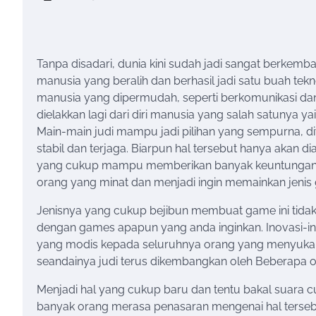
Tanpa disadari, dunia kini sudah jadi sangat berkemba
manusia yang beralih dan berhasil jadi satu buah tek
manusia yang dipermudah, seperti berkomunikasi dan
dielakkan lagi dari diri manusia yang salah satunya yait
Main-main judi mampu jadi pilihan yang sempurna, d
stabil dan terjaga. Biarpun hal tersebut hanya akan dia
yang cukup mampu memberikan banyak keuntungan k
orang yang minat dan menjadi ingin memainkan jenis 
Jenisnya yang cukup bejibun membuat game ini tidak
dengan games apapun yang anda inginkan. Inovasi-i
yang modis kepada seluruhnya orang yang menyukai 
seandainya judi terus dikembangkan oleh Beberapa 
Menjadi hal yang cukup baru dan tentu bakal suar
banyak orang merasa penasaran mengenai hal tersebu