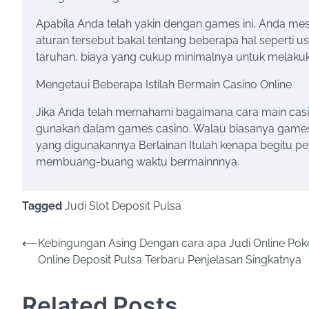
Apabila Anda telah yakin dengan games ini, Anda mes
aturan tersebut bakal tentang beberapa hal seperti
taruhan, biaya yang cukup minimalnya untuk melakuk
Mengetaui Beberapa Istilah Bermain Casino Online
Jika Anda telah memahami bagaimana cara main casino 
gunakan dalam games casino. Walau biasanya games
yang digunakannya Berlainan Itulah kenapa begitu pent
membuang-buang waktu bermainnnya.
Tagged
Judi Slot Deposit Pulsa
Post
⟵
Kebingungan Asing Dengan cara apa Judi Online Pok
Online Deposit Pulsa Terbaru Penjelasan Singkatnya
navigation
Related Posts