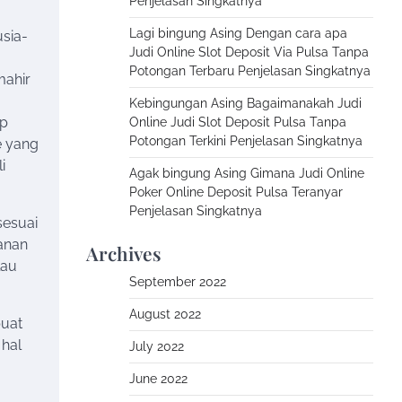
Penjelasan Singkatnya
Lagi bingung Asing Dengan cara apa
usia-
Judi Online Slot Deposit Via Pulsa Tanpa
Potongan Terbaru Penjelasan Singkatnya
mahir
Kebingungan Asing Bagaimanakah Judi
ap
Online Judi Slot Deposit Pulsa Tanpa
Potongan Terkini Penjelasan Singkatnya
e yang
i
Agak bingung Asing Gimana Judi Online
Poker Online Deposit Pulsa Teranyar
Penjelasan Singkatnya
sesuai
anan
Archives
lau
September 2022
August 2022
buat
 hal
July 2022
June 2022