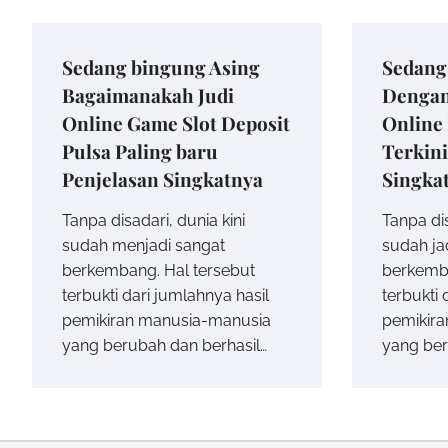
Sedang bingung Asing
Sedang
Bagaimanakah Judi
Dengan 
Online Game Slot Deposit
Online 
Pulsa Paling baru
Terkini
Penjelasan Singkatnya
Singka
Tanpa disadari, dunia kini
Tanpa dis
sudah menjadi sangat
sudah ja
berkembang. Hal tersebut
berkemba
terbukti dari jumlahnya hasil
terbukti 
pemikiran manusia-manusia
pemikir
yang berubah dan berhasil…
yang ber