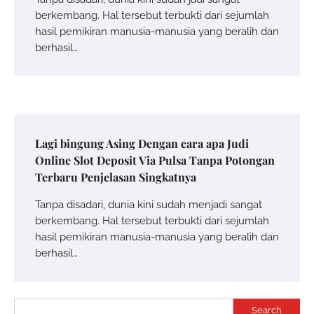
berkembang. Hal tersebut terbukti dari sejumlah
hasil pemikiran manusia-manusia yang beralih dan
berhasil…
Lagi bingung Asing Dengan cara apa Judi
Online Slot Deposit Via Pulsa Tanpa Potongan
Terbaru Penjelasan Singkatnya
Tanpa disadari, dunia kini sudah menjadi sangat
berkembang. Hal tersebut terbukti dari sejumlah
hasil pemikiran manusia-manusia yang beralih dan
berhasil…
Search