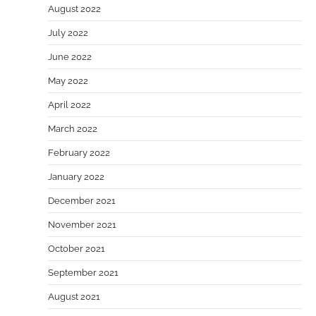
August 2022
July 2022
June 2022
May 2022
April 2022
March 2022
February 2022
January 2022
December 2021
November 2021
October 2021
September 2021
August 2021