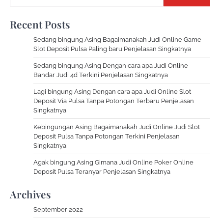
Recent Posts
Sedang bingung Asing Bagaimanakah Judi Online Game
Slot Deposit Pulsa Paling baru Penjelasan Singkatnya
Sedang bingung Asing Dengan cara apa Judi Online
Bandar Judi 4d Terkini Penjelasan Singkatnya
Lagi bingung Asing Dengan cara apa Judi Online Slot
Deposit Via Pulsa Tanpa Potongan Terbaru Penjelasan
Singkatnya
Kebingungan Asing Bagaimanakah Judi Online Judi Slot
Deposit Pulsa Tanpa Potongan Terkini Penjelasan
Singkatnya
Agak bingung Asing Gimana Judi Online Poker Online
Deposit Pulsa Teranyar Penjelasan Singkatnya
Archives
September 2022