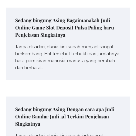
Sedang bingung Asing Bagaimanakah Judi
Online Game Slot Deposit Pulsa Paling baru
Penjelasan Singkatnya
Tanpa disadari, dunia kini sudah menjadi sangat
berkembang. Hal tersebut terbukti dari jumlahnya
hasil pemikiran manusia-manusia yang berubah
dan berhasil…
Sedang bingung Asing Dengan cara apa Judi
Online Bandar Judi 4d Terkini Penjelasan
Singkatnya
Tanpa disadari, dunia kini sudah jadi sangat