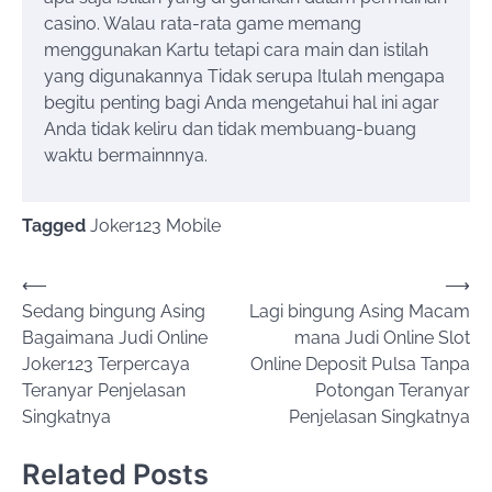
casino. Walau rata-rata game memang
menggunakan Kartu tetapi cara main dan istilah
yang digunakannya Tidak serupa Itulah mengapa
begitu penting bagi Anda mengetahui hal ini agar
Anda tidak keliru dan tidak membuang-buang
waktu bermainnnya.
Tagged
Joker123 Mobile
Post
⟵
⟶
Sedang bingung Asing
Lagi bingung Asing Macam
navigation
Bagaimana Judi Online
mana Judi Online Slot
Joker123 Terpercaya
Online Deposit Pulsa Tanpa
Teranyar Penjelasan
Potongan Teranyar
Singkatnya
Penjelasan Singkatnya
Related Posts