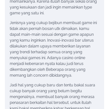
memainkanya. Karena itulah banyak sekali orang
yang kesukaan dan jadi ingin memainkan type
game yang satu ini.
Jenisnya yang cukup bejibun membuat game ini
tidak akan pernah bosan utk dimaikan, kamu
dapat main-main sesuai dengan game apapun
yang kamu inginkan. Inovasi-inovasi bar uterus
dilakukan dalam upaya memberikan layanan
yang trendi terhadap semua orang yang
menyukai games ini. Adanya casino online
menjadi kebenaran nyata kalau judi terus
dikembangkan oleh Beberapa orang yang
memang lah concern dibidangnya.
Jadi hal yang cukup baru dan tentu bakal suara
cukup banyak orang yang belum begitu
mengenalnya, membuat banyak orang merasa
penasaran berkaitan hal tersebut. untuk itulah
kami bakal memberikna kabar berkenaan hal