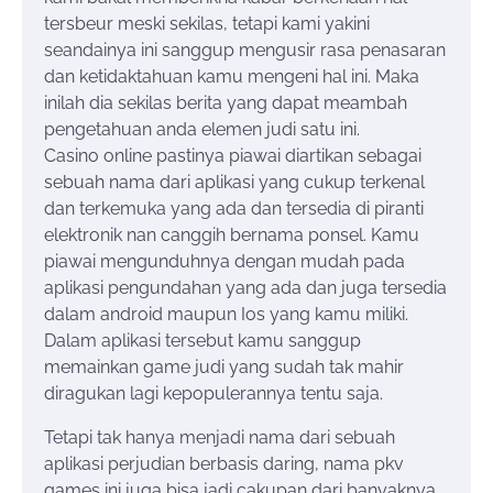
tersbeur meski sekilas, tetapi kami yakini
seandainya ini sanggup mengusir rasa penasaran
dan ketidaktahuan kamu mengeni hal ini. Maka
inilah dia sekilas berita yang dapat meambah
pengetahuan anda elemen judi satu ini.
Casino online pastinya piawai diartikan sebagai
sebuah nama dari aplikasi yang cukup terkenal
dan terkemuka yang ada dan tersedia di piranti
elektronik nan canggih bernama ponsel. Kamu
piawai mengunduhnya dengan mudah pada
aplikasi pengundahan yang ada dan juga tersedia
dalam android maupun Ios yang kamu miliki.
Dalam aplikasi tersebut kamu sanggup
memainkan game judi yang sudah tak mahir
diragukan lagi kepopulerannya tentu saja.
Tetapi tak hanya menjadi nama dari sebuah
aplikasi perjudian berbasis daring, nama pkv
games ini juga bisa jadi cakupan dari banyaknya