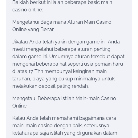
Baiklah berikut ini ialah beberapa basic main
casino online:
Mengetahui Bagaimana Aturan Main Casino
Online yang Benar
Jikalau Anda telah yakin dengan game ini, Anda
mesti mengetahui beberapa aturan penting
dalam game ini. Umumnya aturan tersebut dapat
mengenai beberapa hal seperti usia pemain haru
di atas 17 Thn mempunyai keinginan main
taruhan, biaya yang cukup minimalnya untuk
melakukan deposit paling rendah.
Mengetaui Beberapa Istilah Main-main Casino
Online
Kalau Anda telah memahami bagaimana cara
main-main casino dengan baik, seterusnya
ketahui apa saja istilah yang di gunakan dalam