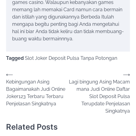
games casino. Walaupun kebanyakan games
memang lah memakai Card namun cara bermain
dan istilah yang digunakannya Berbeda Itulah
mengapa begitu penting bagi Anda mengetahui
hal ini biar Anda tidak keliru dan tidak membuang-
buang waktu bermainnnya.
Tagged
Slot Joker Deposit Pulsa Tanpa Potongan
Post
⟵
⟶
Kebingungan Asing
Lagi bingung Asing Macam
navigation
Bagaimanakah Judi Online
mana Judi Online Daftar
Joker123 Terbaru Terbaru
Slot Deposit Pulsa
Penjelasan Singkatnya
Terupdate Penjelasan
Singkatnya
Related Posts