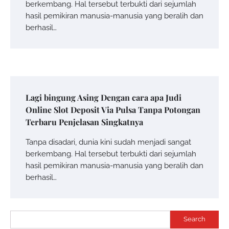
berkembang. Hal tersebut terbukti dari sejumlah
hasil pemikiran manusia-manusia yang beralih dan
berhasil…
Lagi bingung Asing Dengan cara apa Judi
Online Slot Deposit Via Pulsa Tanpa Potongan
Terbaru Penjelasan Singkatnya
Tanpa disadari, dunia kini sudah menjadi sangat
berkembang. Hal tersebut terbukti dari sejumlah
hasil pemikiran manusia-manusia yang beralih dan
berhasil…
Search