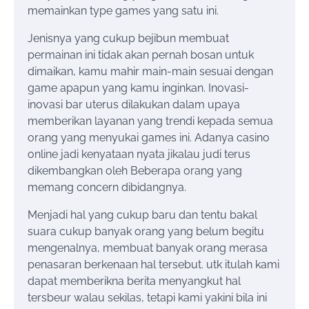
memainkan type games yang satu ini.
Jenisnya yang cukup bejibun membuat
permainan ini tidak akan pernah bosan untuk
dimaikan, kamu mahir main-main sesuai dengan
game apapun yang kamu inginkan. Inovasi-
inovasi bar uterus dilakukan dalam upaya
memberikan layanan yang trendi kepada semua
orang yang menyukai games ini. Adanya casino
online jadi kenyataan nyata jikalau judi terus
dikembangkan oleh Beberapa orang yang
memang concern dibidangnya.
Menjadi hal yang cukup baru dan tentu bakal
suara cukup banyak orang yang belum begitu
mengenalnya, membuat banyak orang merasa
penasaran berkenaan hal tersebut. utk itulah kami
dapat memberikna berita menyangkut hal
tersbeur walau sekilas, tetapi kami yakini bila ini