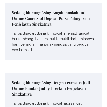
Sedang bingung Asing Bagaimanakah Judi
Online Game Slot Deposit Pulsa Paling baru
Penjelasan Singkatnya
Tanpa disadari, dunia kini sudah menjadi sangat
berkembang. Hal tersebut terbukti dari jumlahnya
hasil pemikiran manusia-manusia yang berubah
dan berhasil…
Sedang bingung Asing Dengan cara apa Judi
Online Bandar Judi 4d Terkini Penjelasan
Singkatnya
Tanpa disadari, dunia kini sudah jadi sangat