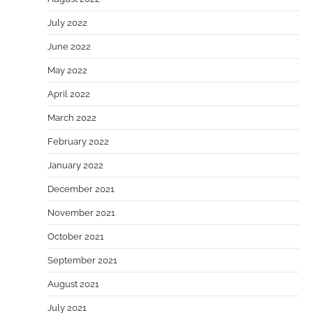
July 2022
June 2022
May 2022
April 2022
March 2022
February 2022
January 2022
December 2021
November 2021
October 2021
September 2021
August 2021
July 2021