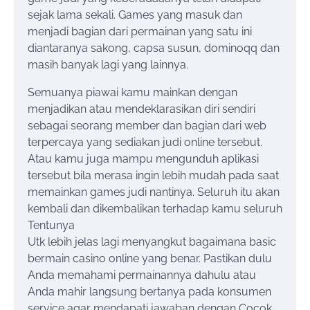
sejak lama sekali. Games yang masuk dan
menjadi bagian dari permainan yang satu ini
diantaranya sakong, capsa susun, dominoqq dan
masih banyak lagi yang lainnya.
Semuanya piawai kamu mainkan dengan
menjadikan atau mendeklarasikan diri sendiri
sebagai seorang member dan bagian dari web
terpercaya yang sediakan judi online tersebut.
Atau kamu juga mampu mengunduh aplikasi
tersebut bila merasa ingin lebih mudah pada saat
memainkan games judi nantinya. Seluruh itu akan
kembali dan dikembalikan terhadap kamu seluruh
Tentunya
Utk lebih jelas lagi menyangkut bagaimana basic
bermain casino online yang benar. Pastikan dulu
Anda memahami permainannya dahulu atau
Anda mahir langsung bertanya pada konsumen
service agar mendapati jawaban dengan Cocok