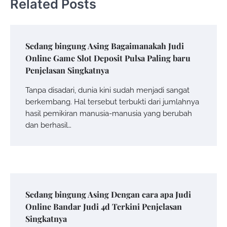
Related Posts
Sedang bingung Asing Bagaimanakah Judi
Online Game Slot Deposit Pulsa Paling baru
Penjelasan Singkatnya
Tanpa disadari, dunia kini sudah menjadi sangat
berkembang. Hal tersebut terbukti dari jumlahnya
hasil pemikiran manusia-manusia yang berubah
dan berhasil…
Sedang bingung Asing Dengan cara apa Judi
Online Bandar Judi 4d Terkini Penjelasan
Singkatnya