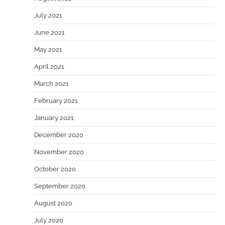
July 2021
June 2021
May 2021
April 2021
March 2021
February 2021
January 2021
December 2020
November 2020
October 2020
September 2020
August 2020
July 2020