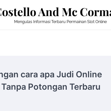
ostello And Mc Corm
Mengulas Informasi Terbaru Permainan Slot Online
gan cara apa Judi Online
a Tanpa Potongan Terbaru