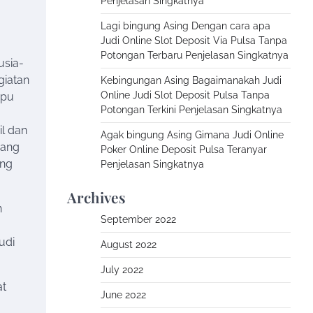
Penjelasan Singkatnya
Lagi bingung Asing Dengan cara apa
Judi Online Slot Deposit Via Pulsa Tanpa
Potongan Terbaru Penjelasan Singkatnya
usia-
giatan
Kebingungan Asing Bagaimanakah Judi
Online Judi Slot Deposit Pulsa Tanpa
mpu
Potongan Terkini Penjelasan Singkatnya
il dan
Agak bingung Asing Gimana Judi Online
yang
Poker Online Deposit Pulsa Teranyar
ang
Penjelasan Singkatnya
Archives
n
September 2022
udi
August 2022
July 2022
at
June 2022