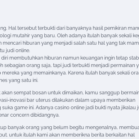
ng. Hal tersebut terbukti dari banyaknya hasil pemikiran man
ologi mutahir yang baru. Oleh adanya itulah banyak sekali ke
n mencari hiburan yang menjadi salah satu hal yang tak ma
u judi online.
ka diri membutuhkan hiburan namun keuangan ingin tetap stab
h sebagian orang saja, tapi judi terbukti menjadi permainan 
mereka yang memainkanya. Karena itulah banyak sekali or
s yang satu ini.
k akan sempat bosan untuk dimaikan, kamu sanggup bermai
vasi-inovasi bar uterus dilakukan dalam upaya memberikan
ka game ini. Adanya casino online jadi bukti nyata jikalau j
nar concern dibidangnya.
cukup banyak orang yang belum begitu mengenalnya, membu
t. untuk itulah kami akan memberikna berita berkaitan hal