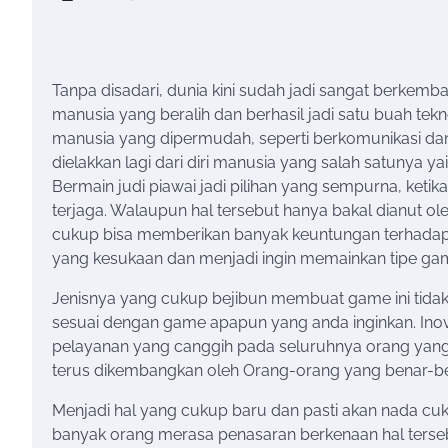
Tanpa disadari, dunia kini sudah jadi sangat berkemba
manusia yang beralih dan berhasil jadi satu buah tekn
manusia yang dipermudah, seperti berkomunikasi da
dielakkan lagi dari diri manusia yang salah satunya yait
Bermain judi piawai jadi pilihan yang sempurna, keti
terjaga. Walaupun hal tersebut hanya bakal dianut ole
cukup bisa memberikan banyak keuntungan terhadap 
yang kesukaan dan menjadi ingin memainkan tipe game
Jenisnya yang cukup bejibun membuat game ini tida
sesuai dengan game apapun yang anda inginkan. Ino
pelayanan yang canggih pada seluruhnya orang yang su
terus dikembangkan oleh Orang-orang yang benar-be
Menjadi hal yang cukup baru dan pasti akan nada 
banyak orang merasa penasaran berkenaan hal tersebu