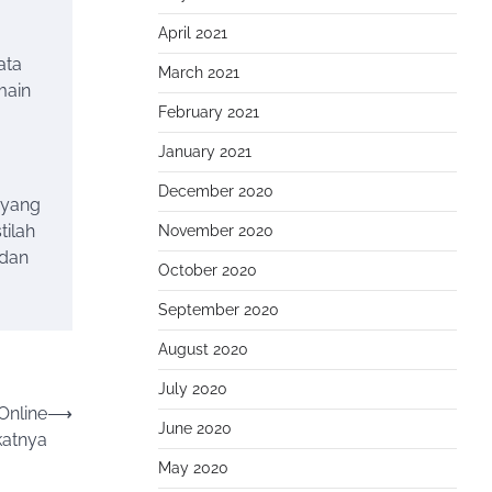
April 2021
ata
March 2021
main
February 2021
January 2021
December 2020
 yang
ilah
November 2020
 dan
October 2020
September 2020
August 2020
July 2020
Online
⟶
June 2020
katnya
May 2020