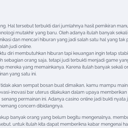
ng. Hal tersebut terbukti dari jumlahnya hasil pemikiran man
nologi mutakhir yang baru. Oleh adanya itulah banyak sekali
kasi dan mencari hiburan yang jadi salah satu hal yang tak 
lah judi online.
ktu diri membutuhkan hiburan tapi keuangan ingin tetap stabi
h sebagian orang saja, tetapi judi terbukti menjadi game yan
p mereka yang memainkanya. Karena itulah banyak sekali o
an yang satu ini.
i tidak akan sempat bosan buat dimaikan, kamu mampu main
ovasi-inovasi bar uterus dilakukan dalam upaya memberikan
nang permainan ini. Adanya casino online jadi bukti nyata j
 memang concern dibidangnya.
 cukup banyak orang yang belum begitu mengenalnya, memb
but. untuk itulah kita dapat memberikna kabar mengenai ha