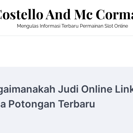
ostello And Mc Corm
Mengulas Informasi Terbaru Permainan Slot Online
aimanakah Judi Online Lin
pa Potongan Terbaru