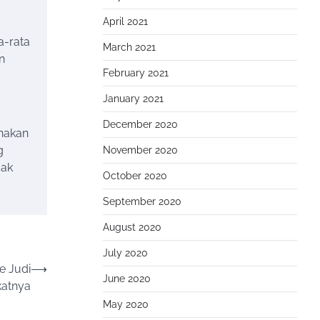
April 2021
a-rata
March 2021
n
February 2021
January 2021
December 2020
unakan
g
November 2020
dak
October 2020
September 2020
August 2020
July 2020
e Judi
⟶
June 2020
katnya
May 2020