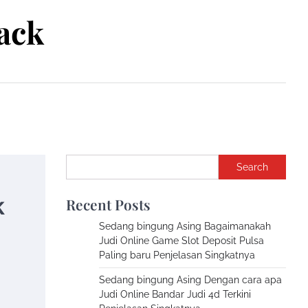
ack
Search
k
Recent Posts
Sedang bingung Asing Bagaimanakah
Judi Online Game Slot Deposit Pulsa
Paling baru Penjelasan Singkatnya
Sedang bingung Asing Dengan cara apa
Judi Online Bandar Judi 4d Terkini