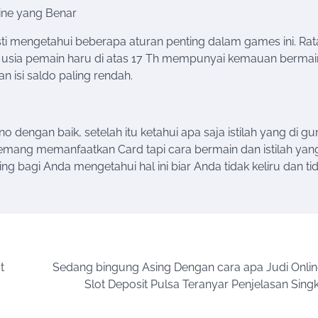
ine yang Benar
sti mengetahui beberapa aturan penting dalam games ini. Rat
i usia pemain haru di atas 17 Th mempunyai kemauan bermai
 isi saldo paling rendah.
 dengan baik, setelah itu ketahui apa saja istilah yang di g
ang memanfaatkan Card tapi cara bermain dan istilah yan
g bagi Anda mengetahui hal ini biar Anda tidak keliru dan ti
t
Sedang bingung Asing Dengan cara apa Judi Onlin
Slot Deposit Pulsa Teranyar Penjelasan Sing