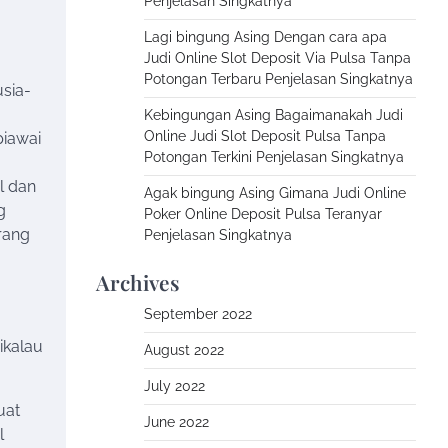
Penjelasan Singkatnya
Lagi bingung Asing Dengan cara apa
Judi Online Slot Deposit Via Pulsa Tanpa
Potongan Terbaru Penjelasan Singkatnya
usia-
Kebingungan Asing Bagaimanakah Judi
Online Judi Slot Deposit Pulsa Tanpa
piawai
Potongan Terkini Penjelasan Singkatnya
l dan
Agak bingung Asing Gimana Judi Online
g
Poker Online Deposit Pulsa Teranyar
rang
Penjelasan Singkatnya
Archives
September 2022
ikalau
August 2022
July 2022
uat
June 2022
l