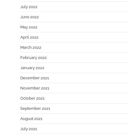
July 2022
June 2022
May 2022
April 2022
March 2022
February 2022
January 2022
December 2021
November 2021
October 2021
September 2021
August 2021
July 2021