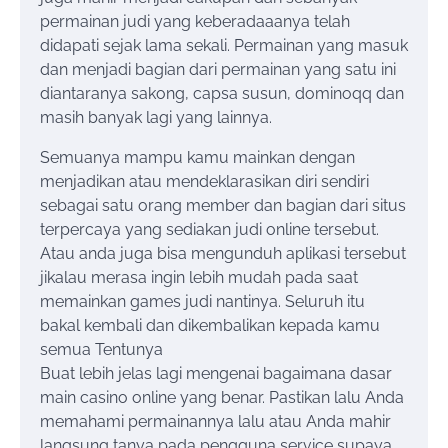
permainan judi yang keberadaaanya telah
didapati sejak lama sekali. Permainan yang masuk
dan menjadi bagian dari permainan yang satu ini
diantaranya sakong, capsa susun, dominoqq dan
masih banyak lagi yang lainnya.
Semuanya mampu kamu mainkan dengan
menjadikan atau mendeklarasikan diri sendiri
sebagai satu orang member dan bagian dari situs
terpercaya yang sediakan judi online tersebut.
Atau anda juga bisa mengunduh aplikasi tersebut
jikalau merasa ingin lebih mudah pada saat
memainkan games judi nantinya. Seluruh itu
bakal kembali dan dikembalikan kepada kamu
semua Tentunya
Buat lebih jelas lagi mengenai bagaimana dasar
main casino online yang benar. Pastikan lalu Anda
memahami permainannya lalu atau Anda mahir
langsung tanya pada pengguna service supaya