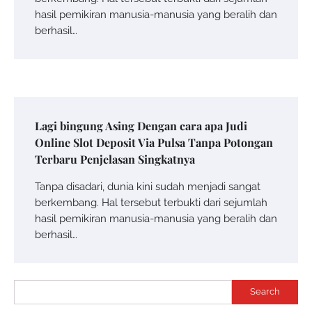
hasil pemikiran manusia-manusia yang beralih dan
berhasil…
Lagi bingung Asing Dengan cara apa Judi
Online Slot Deposit Via Pulsa Tanpa Potongan
Terbaru Penjelasan Singkatnya
Tanpa disadari, dunia kini sudah menjadi sangat
berkembang. Hal tersebut terbukti dari sejumlah
hasil pemikiran manusia-manusia yang beralih dan
berhasil…
Search