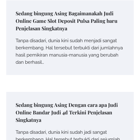
Sedang bingung Asing Bagaimanakah Judi
Online Game Slot Deposit Pulsa Paling baru
Penjelasan Singkatnya
Tanpa disadari, dunia kini sudah menjadi sangat
berkembang. Hal tersebut terbukti dari jumlahnya
hasil pemikiran manusia-manusia yang berubah
dan berhasil…
Sedang bingung Asing Dengan cara apa Judi
Online Bandar Judi 4d Terkini Penjelasan
Singkatnya
Tanpa disadari, dunia kini sudah jadi sangat
berkembang. Hal tersebut terbukti dari sejumlah