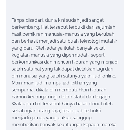
Tanpa disadari, dunia kini sudah jadi sangat
berkembang. Hal tersebut terbukti dari sejumlah
hasil pemikiran manusia-manusia yang berubah
dan berhasil menjadi satu buah teknologi mutahir
yang baru. Oleh adanya itulah banyak sekali
kegiatan manusia yang dipermudah, seperti
berkomunikasi dan mencari hiburan yang menjadi
salah satu hal yang tak dapat dielakkan lagi dari
diri manusia yang salah satunya yakni judi online.
Main-main judi mampu jadi pilihan yang
sempurna, dikala diri membutuhkan hiburan
namun keuangan ingin tetap stabil dan terjaga.
Walaupun hal tersebut hanya bakal dianut oleh
sebahagian orang saja, tetapi judi terbukti
menjadi games yang cukup sanggup
memberikan banyak keuntungan kepada mereka