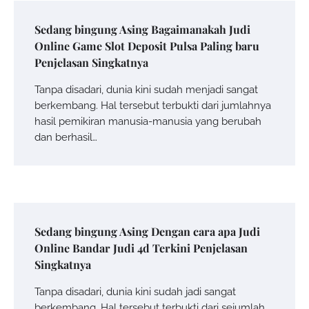
Sedang bingung Asing Bagaimanakah Judi
Online Game Slot Deposit Pulsa Paling baru
Penjelasan Singkatnya
Tanpa disadari, dunia kini sudah menjadi sangat
berkembang. Hal tersebut terbukti dari jumlahnya
hasil pemikiran manusia-manusia yang berubah
dan berhasil…
Sedang bingung Asing Dengan cara apa Judi
Online Bandar Judi 4d Terkini Penjelasan
Singkatnya
Tanpa disadari, dunia kini sudah jadi sangat
berkembang. Hal tersebut terbukti dari sejumlah