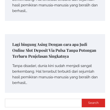
hasil pemikiran manusia-manusia yang beralih dan
berhasil…
Lagi bingung Asing Dengan cara apa Judi
Online Slot Deposit Via Pulsa Tanpa Potongan
Terbaru Penjelasan Singkatnya
Tanpa disadari, dunia kini sudah menjadi sangat
berkembang. Hal tersebut terbukti dari sejumlah
hasil pemikiran manusia-manusia yang beralih dan
berhasil…
Search