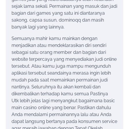
sejak lama sekali. Permainan yang masuk dan jadi
bagian dari games yang satu ini diantaranya
sakong, capsa susun, dominoqq dan masih
banyak lagi yang lainnya.
Semuanya mahir kamu mainkan dengan
menjadikan atau mendeklarasikan diri sendiri
sebagai satu orang member dan bagian dari
website terpercaya yang menyediakan judi online
tersebut. Atau kamu juga mampu mengunduh
aplikasi tersebut seandainya merasa ingin lebih
mudah pada saat memainkan permainan judi
nantinya. Seluruhnya itu akan kembali dan
dikembalikan terhadap kamu semua Pastinya
Utk lebih jelas lagi menyangkut bagaimana basic
main casino online yang benar. Pastikan dahulu
Anda mendalami permainannya lalu atau Anda
dapat langsung bertanya pada konsumen service
agar meraih jawaban dengan Tepat Okelah