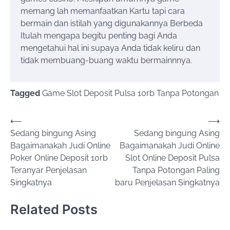
memang lah memanfaatkan Kartu tapi cara
bermain dan istilah yang digunakannya Berbeda
Itulah mengapa begitu penting bagi Anda
mengetahui hal ini supaya Anda tidak keliru dan
tidak membuang-buang waktu bermainnnya.
Tagged
Game Slot Deposit Pulsa 10rb Tanpa Potongan
Post
⟵
⟶
Sedang bingung Asing
Sedang bingung Asing
navigation
Bagaimanakah Judi Online
Bagaimanakah Judi Online
Poker Online Deposit 10rb
Slot Online Deposit Pulsa
Teranyar Penjelasan
Tanpa Potongan Paling
Singkatnya
baru Penjelasan Singkatnya
Related Posts