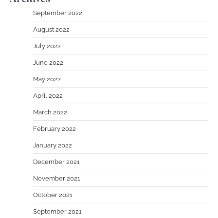
September 2022
August 2022
July 2022
June 2022
May 2022
April 2022
March 2022
February 2022
January 2022
December 2021
November 2021
October 2021
September 2021