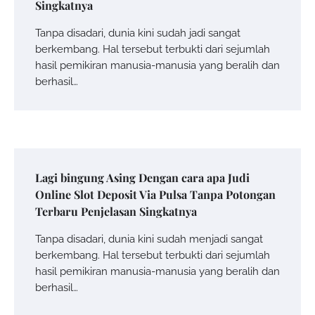
Singkatnya
Tanpa disadari, dunia kini sudah jadi sangat
berkembang. Hal tersebut terbukti dari sejumlah
hasil pemikiran manusia-manusia yang beralih dan
berhasil…
Lagi bingung Asing Dengan cara apa Judi
Online Slot Deposit Via Pulsa Tanpa Potongan
Terbaru Penjelasan Singkatnya
Tanpa disadari, dunia kini sudah menjadi sangat
berkembang. Hal tersebut terbukti dari sejumlah
hasil pemikiran manusia-manusia yang beralih dan
berhasil…