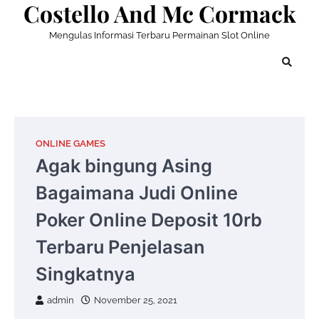
Costello And Mc Cormack
Skip
to
Mengulas Informasi Terbaru Permainan Slot Online
content
ONLINE GAMES
Agak bingung Asing
Bagaimana Judi Online
Poker Online Deposit 10rb
Terbaru Penjelasan
Singkatnya
admin
November 25, 2021