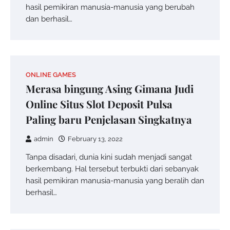
hasil pemikiran manusia-manusia yang berubah
dan berhasil…
ONLINE GAMES
Merasa bingung Asing Gimana Judi
Online Situs Slot Deposit Pulsa
Paling baru Penjelasan Singkatnya
admin
February 13, 2022
Tanpa disadari, dunia kini sudah menjadi sangat
berkembang. Hal tersebut terbukti dari sebanyak
hasil pemikiran manusia-manusia yang beralih dan
berhasil…