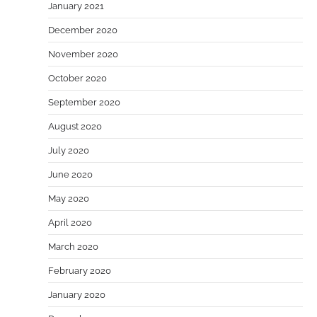
January 2021
December 2020
November 2020
October 2020
September 2020
August 2020
July 2020
June 2020
May 2020
April 2020
March 2020
February 2020
January 2020