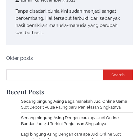
admin
November 3, 2021
Tanpa disadari, dunia kini sudah menjadi sangat
berkembang. Hal tersebut terbukti dari sebanyak
hasil pemikiran manusia-manusia yang berubah
dan berhasil…
Posts
Older posts
navigation
Search
Recent Posts
Sedang bingung Asing Bagaimanakah Judi Online Game
Slot Deposit Pulsa Paling baru Penjelasan Singkatnya
Sedang bingung Asing Dengan cara apa Judi Online
Bandar Judi 4d Terkini Penjelasan Singkatnya
Lagi bingung Asing Dengan cara apa Judi Online Slot