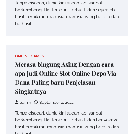
Tanpa disadari, dunia kini sudah jadi sangat
berkembang. Hal tersebut terbukti dari sejumlah
hasil pemikiran manusia-manusia yang beralih dan
berhasil…
ONLINE GAMES
Merasa bingung Asing Dengan cara
apa Judi Online Slot Online Depo Via
Dana Paling baru Penjelasan
Singkatnya
admin
September 2, 2022
Tanpa disadari, dunia kini sudah jadi sangat
berkembang. Hal tersebut terbukti dari banyaknya
hasil pemikiran manusia-manusia yang beralih dan
berhasil…